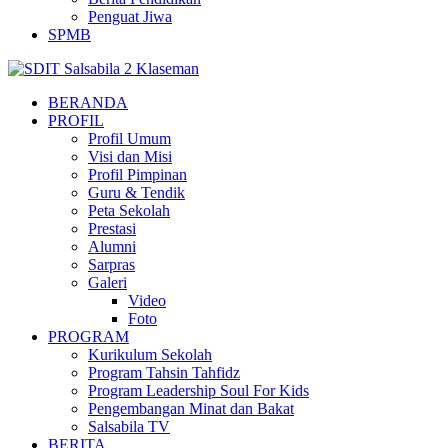
Penguat Jiwa
SPMB
BERANDA
PROFIL
Profil Umum
Visi dan Misi
Profil Pimpinan
Guru & Tendik
Peta Sekolah
Prestasi
Alumni
Sarpras
Galeri
Video
Foto
PROGRAM
Kurikulum Sekolah
Program Tahsin Tahfidz
Program Leadership Soul For Kids
Pengembangan Minat dan Bakat
Salsabila TV
BERITA