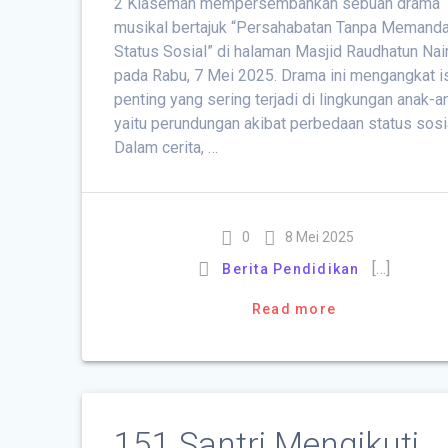
2 Klaseman mempersembahkan sebuah drama
musikal bertajuk “Persahabatan Tanpa Memand
Status Sosial” di halaman Masjid Raudhatun Na
pada Rabu, 7 Mei 2025. Drama ini mengangkat i
penting yang sering terjadi di lingkungan anak-a
yaitu perundungan akibat perbedaan status sosia
Dalam cerita, …
0
8 Mei 2025
[…]
Berita Pendidikan
Read more
151 Santri Mengikuti