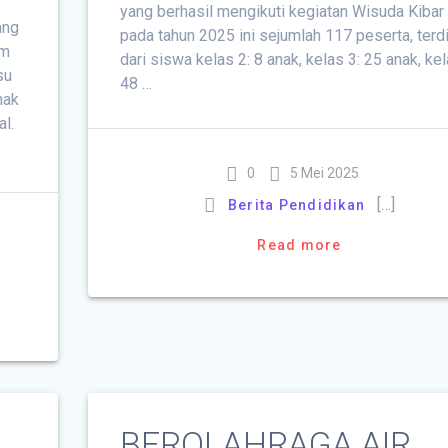
yang berhasil mengikuti kegiatan Wisuda Kibar
ang
pada tahun 2025 ini sejumlah 117 peserta, terdi
im
dari siswa kelas 2: 8 anak, kelas 3: 25 anak, kel
su
48 …
nak
l.
0
5 Mei 2025
[…]
Berita Pendidikan
Read more
BEROLAHRAGA AIR