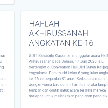
HAFLAH
AKHIRUSSANAH
ANGKATAN KE-16
hun
SDIT Salsabila Klaseman menggelar acara Hafl
u,
Akhirussanah pada Selasa, 17 Juni 2025 lalu,
ang
bertempat di Convention Hall UIN Sunan Kalija
Yogyakarta. Para murid kelas 6 yang lulus angk
tara
ke-16 ini berjumlah 81 anak. Berbusana muslim
oleh
dengan warna biru denim, hari itu mereka tampi
at
tampan dan cantik untuk acara terakhir mereka,
melepas untuk melanjutkan perjalanan pendidik