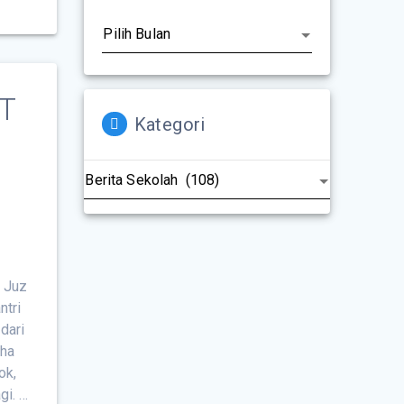
IT
Kategori
0 Juz
ntri
 dari
aha
ok,
gi. …