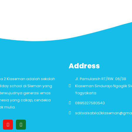
Address
ila 2 Klaseman adalah sekolah
Jl. Pamularsih RT/RW. 06/38
llday school di Sleman yang
Klaseman Sindurajo Ngaglik 
i terwujudnya generasi emas
Yogyakarta
onesia yang cakap, cendekia
0895327580540
ak mulia.
sditsalsabila2klaseman@gma