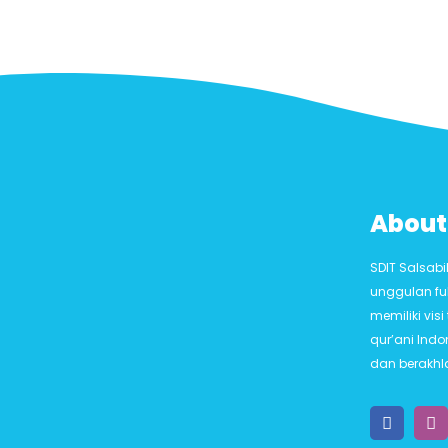
About
SDIT Salsab
unggulan fu
memiliki vis
qur’ani Ind
dan berakhl