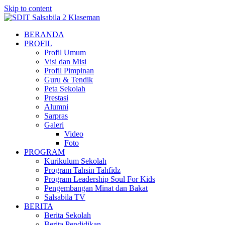
Skip to content
BERANDA
PROFIL
Profil Umum
Visi dan Misi
Profil Pimpinan
Guru & Tendik
Peta Sekolah
Prestasi
Alumni
Sarpras
Galeri
Video
Foto
PROGRAM
Kurikulum Sekolah
Program Tahsin Tahfidz
Program Leadership Soul For Kids
Pengembangan Minat dan Bakat
Salsabila TV
BERITA
Berita Sekolah
Berita Pendidikan