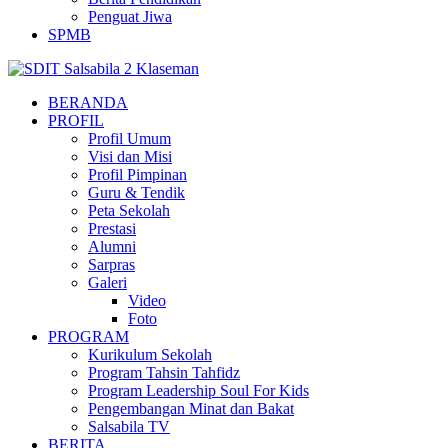
Penguat Jiwa
SPMB
BERANDA
PROFIL
Profil Umum
Visi dan Misi
Profil Pimpinan
Guru & Tendik
Peta Sekolah
Prestasi
Alumni
Sarpras
Galeri
Video
Foto
PROGRAM
Kurikulum Sekolah
Program Tahsin Tahfidz
Program Leadership Soul For Kids
Pengembangan Minat dan Bakat
Salsabila TV
BERITA