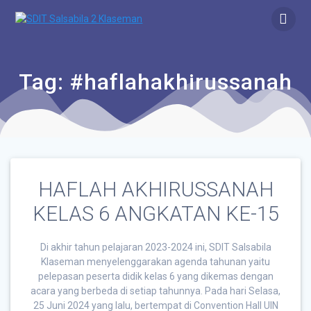
Tag:
#haflahakhirussanah
HAFLAH AKHIRUSSANAH
KELAS 6 ANGKATAN KE-15
Di akhir tahun pelajaran 2023-2024 ini, SDIT Salsabila
Klaseman menyelenggarakan agenda tahunan yaitu
pelepasan peserta didik kelas 6 yang dikemas dengan
acara yang berbeda di setiap tahunnya. Pada hari Selasa,
25 Juni 2024 yang lalu, bertempat di Convention Hall UIN