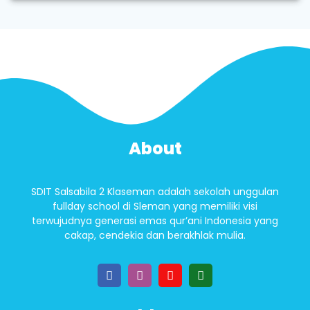
About
SDIT Salsabila 2 Klaseman adalah sekolah unggulan
fullday school di Sleman yang memiliki visi
terwujudnya generasi emas qur’ani Indonesia yang
cakap, cendekia dan berakhlak mulia.