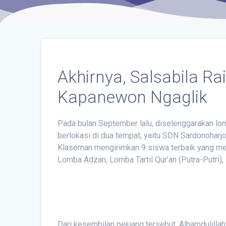
Akhirnya, Salsabila 
Kapanewon Ngaglik
Pada bulan September lalu, diselenggarakan l
berlokasi di dua tempat, yaitu SDN Sardonohar
Klaseman mengirimkan 9 siswa terbaik yang men
Lomba Adzan, Lomba Tartil Qur’an (Putra-Putri)
Dari kesembilan pejuang tersebut, Alhamdulillahi