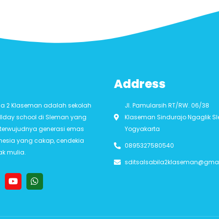
Address
ila 2 Klaseman adalah sekolah
Jl. Pamularsih RT/RW. 06/38
llday school di Sleman yang
Klaseman Sindurajo Ngaglik 
i terwujudnya generasi emas
Yogyakarta
onesia yang cakap, cendekia
0895327580540
ak mulia.
sditsalsabila2klaseman@gma