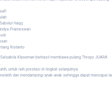
safi
ilah
biilul Haqq
indya Prameswari
osih
hsan
tang Ristanto
IT Salsabila Klaseman berhasil membawa pulang Thropy JUARA
.
tih, untuk raih prestasi di tingkat selanjutnya.
 melatih dan mendampingi anak-anak sehingga dapat mencapai ta