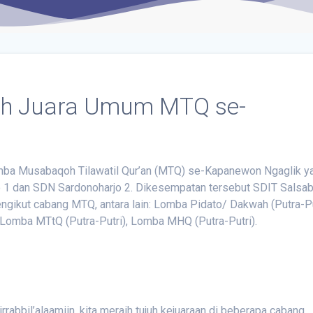
Raih Juara Umum MTQ se-
omba Musabaqoh Tilawatil Qur’an (MTQ) se-Kapanewon Ngaglik y
jo 1 dan SDN Sardonoharjo 2. Dikesempatan tersebut SDIT Salsab
gikut cabang MTQ, antara lain: Lomba Pidato/ Dakwah (Putra-Put
, Lomba MTtQ (Putra-Putri), Lomba MHQ (Putra-Putri).
rrabbil’alaamiin, kita meraih tujuh kejuaraan di beberapa cabang