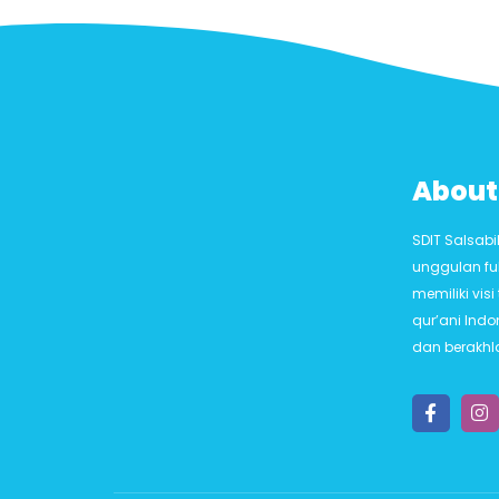
About
SDIT Salsab
unggulan fu
memiliki vis
qur’ani Ind
dan berakhl