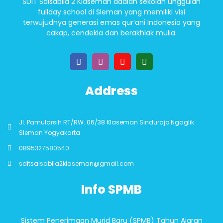
SDIT Salsabila 2 Klaseman adalah sekolah unggulan
fullday school di Sleman yang memiliki visi
terwujudnya generasi emas qur’ani Indonesia yang
cakap, cendekia dan berakhlak mulia.
Address
Jl. Pamularsih RT/RW. 06/38 Klaseman Sindurajo Ngaglik
Sleman Yogyakarta
0895327580540
sditsalsabila2klaseman@gmail.com
Info SPMB
Sistem Penerimaan Murid Baru (SPMB) Tahun Ajaran