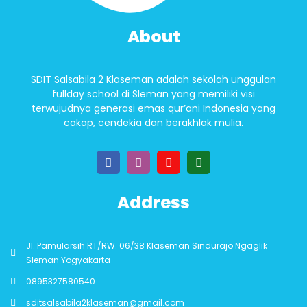
About
SDIT Salsabila 2 Klaseman adalah sekolah unggulan
fullday school di Sleman yang memiliki visi
terwujudnya generasi emas qur’ani Indonesia yang
cakap, cendekia dan berakhlak mulia.
Address
Jl. Pamularsih RT/RW. 06/38 Klaseman Sindurajo Ngaglik
Sleman Yogyakarta
0895327580540
sditsalsabila2klaseman@gmail.com