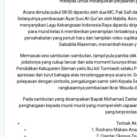
melepas untuk melanjutkan perjalanan p
Acara dimulai pukul 08.00 dipandu oleh dua MC, Pak Safi da
Selanjutnya pembacaan Ayat Suci Al-Qur’an oleh Nabilla, Airin
menyanyikan Lagu Kebangsaan Indonesia Raya dipandu dirije
para murid kelas 6 memberikan penampilan terbaiknya 
persahabatan yang penuh haru dan tampilan video cuplika
Salsabila Klaseman, menambah kesan ya
Memasuki sesi sambutan-sambutan, tampil pula panitia cilik 
pidatonya yang cukup lancar dan ada moment lucunya khas 
Pendidikan Kabupaten Sleman yaitu Ibu Isti Turmiasih selak
apresiasi dan turut bahagia atas terselenggaranya acara ini.
pelepasan dengan simbolis, pengalungan samir oleh Kepala Se
rangkaiannya pembacaan Ikrar Wisuda d
Pada sambutan yang disampaikan Bapak Mohamad Zaelani, 
penghargaan kepada murid-murid yang memperoleh capaian p
yang berprestasi
Terbaik A
1. Roshano Makaio Anarg
2. Qaedar Okasya Zeet