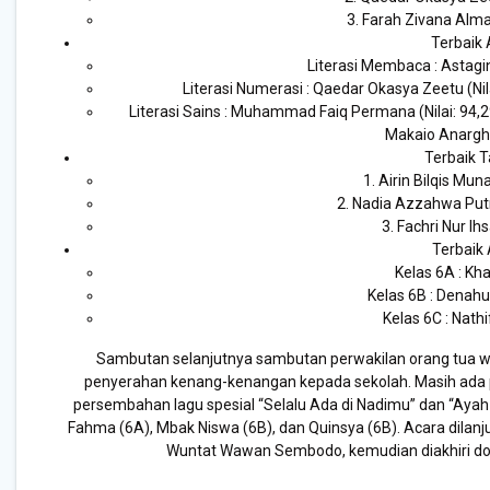
3. Farah Zivana Almai
Terbaik
Literasi Membaca : Astagin
Literasi Numerasi : Qaedar Okasya Zeetu (Nilai
Literasi Sains : Muhammad Faiq Permana (Nilai: 94,29
Makaio Anarghya
Terbaik T
1. Airin Bilqis Mun
2. Nadia Azzahwa Putri
3. Fachri Nur Ih
Terbaik
Kelas 6A : Kha
Kelas 6B : Denah
Kelas 6C : Nath
Sambutan selanjutnya sambutan perwakilan orang tua wal
penyerahan kenang-kenangan kepada sekolah. Masih ada pe
persembahan lagu spesial “Selalu Ada di Nadimu” dan “Ayah
Fahma (6A), Mbak Niswa (6B), dan Quinsya (6B). Acara dila
Wuntat Wawan Sembodo, kemudian diakhiri do