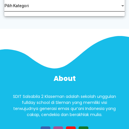
About
SDIT Salsabila 2 Klaseman adalah sekolah unggulan
fullday school di Sleman yang memiliki visi
terwujudnya generasi emas qur’ani Indonesia yang
cakap, cendekia dan berakhlak mulia.