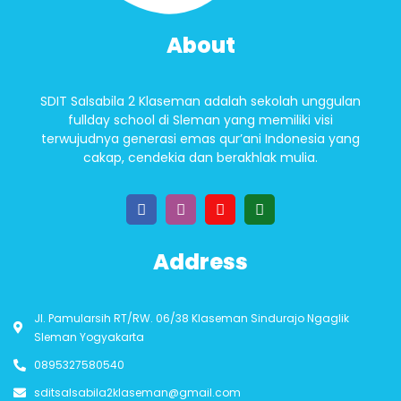
About
SDIT Salsabila 2 Klaseman adalah sekolah unggulan
fullday school di Sleman yang memiliki visi
terwujudnya generasi emas qur’ani Indonesia yang
cakap, cendekia dan berakhlak mulia.
Address
Jl. Pamularsih RT/RW. 06/38 Klaseman Sindurajo Ngaglik
Sleman Yogyakarta
0895327580540
sditsalsabila2klaseman@gmail.com