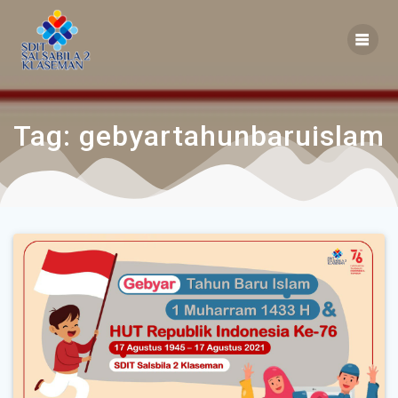
Tag:
gebyartahunbaruislam