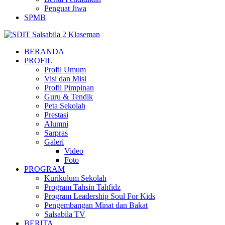
Penguat Jiwa
SPMB
BERANDA
PROFIL
Profil Umum
Visi dan Misi
Profil Pimpinan
Guru & Tendik
Peta Sekolah
Prestasi
Alumni
Sarpras
Galeri
Video
Foto
PROGRAM
Kurikulum Sekolah
Program Tahsin Tahfidz
Program Leadership Soul For Kids
Pengembangan Minat dan Bakat
Salsabila TV
BERITA