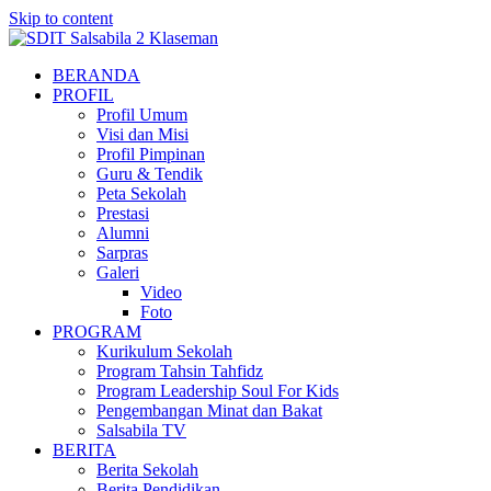
Skip to content
BERANDA
PROFIL
Profil Umum
Visi dan Misi
Profil Pimpinan
Guru & Tendik
Peta Sekolah
Prestasi
Alumni
Sarpras
Galeri
Video
Foto
PROGRAM
Kurikulum Sekolah
Program Tahsin Tahfidz
Program Leadership Soul For Kids
Pengembangan Minat dan Bakat
Salsabila TV
BERITA
Berita Sekolah
Berita Pendidikan