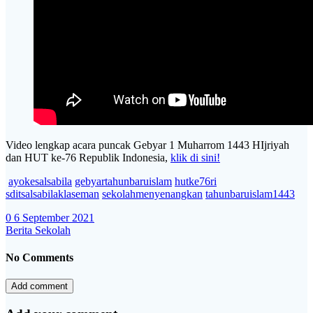
Video lengkap acara puncak Gebyar 1 Muharrom 1443 HIjriyah
dan HUT ke-76 Republik Indonesia,
klik di sini!
ayokesalsabila
gebyartahunbaruislam
hutke76ri
sditsalsabilaklaseman
sekolahmenyenangkan
tahunbaruislam1443
0
6 September 2021
Berita Sekolah
No Comments
Add comment