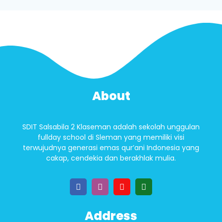
About
SDIT Salsabila 2 Klaseman adalah sekolah unggulan
fullday school di Sleman yang memiliki visi
terwujudnya generasi emas qur’ani Indonesia yang
cakap, cendekia dan berakhlak mulia.
Address