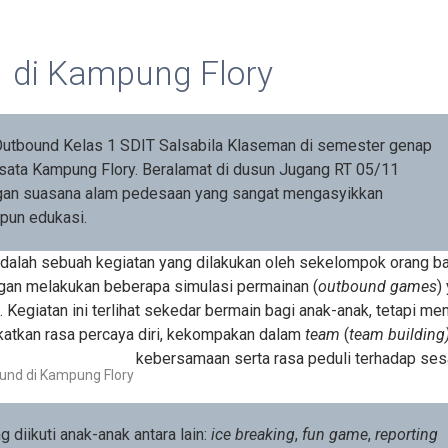
1 di Kampung Flory
utbound Kelas 1 SDIT Salsabila Klaseman di semester genap
isata Kampung Flory. Beralamat di dusun Jugang RT 05/11
ngan suasana alam pedesaan yang sangat mengasyikkan
pun edukasi.
adalah sebuah kegiatan yang dilakukan oleh sekelompok orang ba
gan melakukan beberapa simulasi permainan (
outbound games
)
Kegiatan ini terlihat sekedar bermain bagi anak-anak, tetapi mem
katkan rasa percaya diri, kekompakan dalam
team
(
team building
kebersamaan serta rasa peduli terhadap se
und di Kampung Flory
diikuti anak-anak antara lain:
ice breaking
,
fun game
,
reporting