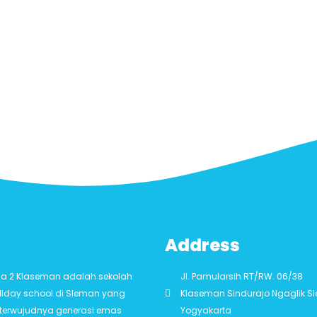
Address
ila 2 Klaseman adalah sekolah
Jl. Pamularsih RT/RW. 06/38
llday school di Sleman yang
Klaseman Sindurajo Ngaglik 
i terwujudnya generasi emas
Yogyakarta