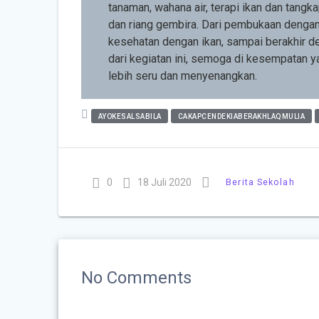
tanaman, wahana air, terapi ikan dan tangk
dan riang gembira. Dari pembukaan dengan f
kesehatan dengan ikan, sampai berakhir d
dari kegiatan ini, semoga di kesempatan y
lebih seru dan menyenangkan.
AYOKESALSABILA
CAKAPCENDEKIABERAKHLAQMULIA
0
18 Juli 2020
Berita Sekolah
No Comments