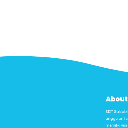
About
SDIT Salsab
unggulan fu
memiliki vis