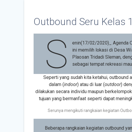
Outbound Seru Kelas 
S
enin(17/02/2020)_ Agenda O
ini memilih lokasi di Desa W
Plaosan Tridadi Sleman, de
sebagai tempat rekreasi mau
Seperti yang sudah kita ketahui, outbound 
dalam (
indoor
) atau di luar (
outdoor
) den
dilakukan secara individu maupun berkelompok. 
tujuan yang bermanfaat seperti dapat mening
Serunya mengikuti rangkaian kegiatan Outbo
Beberapa rangkaian kegiatan outbound yang 