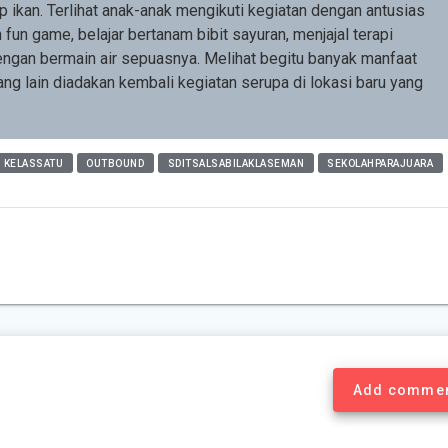
ap ikan. Terlihat anak-anak mengikuti kegiatan dengan antusias
un game, belajar bertanam bibit sayuran, menjajal terapi
engan bermain air sepuasnya. Melihat begitu banyak manfaat
ang lain diadakan kembali kegiatan serupa di lokasi baru yang
KELASSATU
OUTBOUND
SDITSALSABILAKLASEMAN
SEKOLAHPARAJUARA
Add comme