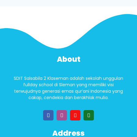
About
SDIT Salsabila 2 Klaseman adalah sekolah unggulan
fullday school di Sleman yang memiliki visi
terwujudnya generasi emas qur’ani Indonesia yang
cakap, cendekia dan berakhlak mulia.
Address