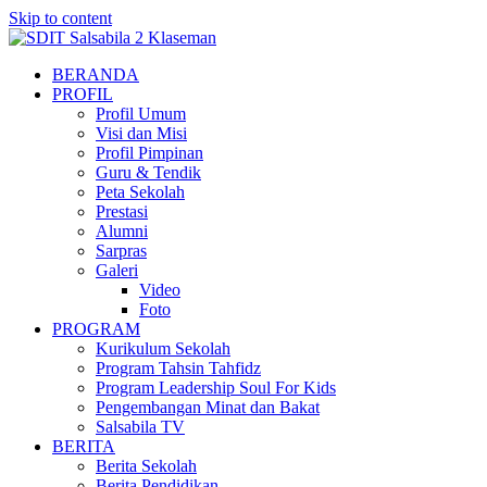
Skip to content
BERANDA
PROFIL
Profil Umum
Visi dan Misi
Profil Pimpinan
Guru & Tendik
Peta Sekolah
Prestasi
Alumni
Sarpras
Galeri
Video
Foto
PROGRAM
Kurikulum Sekolah
Program Tahsin Tahfidz
Program Leadership Soul For Kids
Pengembangan Minat dan Bakat
Salsabila TV
BERITA
Berita Sekolah
Berita Pendidikan