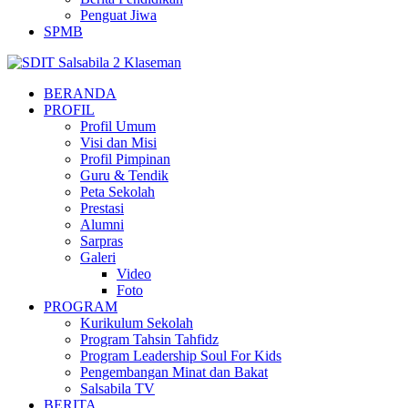
Penguat Jiwa
SPMB
BERANDA
PROFIL
Profil Umum
Visi dan Misi
Profil Pimpinan
Guru & Tendik
Peta Sekolah
Prestasi
Alumni
Sarpras
Galeri
Video
Foto
PROGRAM
Kurikulum Sekolah
Program Tahsin Tahfidz
Program Leadership Soul For Kids
Pengembangan Minat dan Bakat
Salsabila TV
BERITA