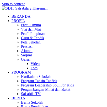
Skip to content
BERANDA
PROFIL
Profil Umum
Visi dan Misi
Profil Pimpinan
Guru & Tendik
Peta Sekolah
Prestasi
Alumni
Sarpras
Galeri
Video
Foto
PROGRAM
Kurikulum Sekolah
Program Tahsin Tahfidz
Program Leadership Soul For Kids
Pengembangan Minat dan Bakat
Salsabila TV
BERITA
Berita Sekolah
Berita Pendidikan