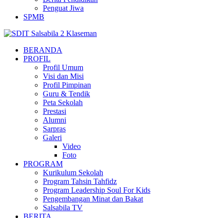
Penguat Jiwa
SPMB
BERANDA
PROFIL
Profil Umum
Visi dan Misi
Profil Pimpinan
Guru & Tendik
Peta Sekolah
Prestasi
Alumni
Sarpras
Galeri
Video
Foto
PROGRAM
Kurikulum Sekolah
Program Tahsin Tahfidz
Program Leadership Soul For Kids
Pengembangan Minat dan Bakat
Salsabila TV
BERITA