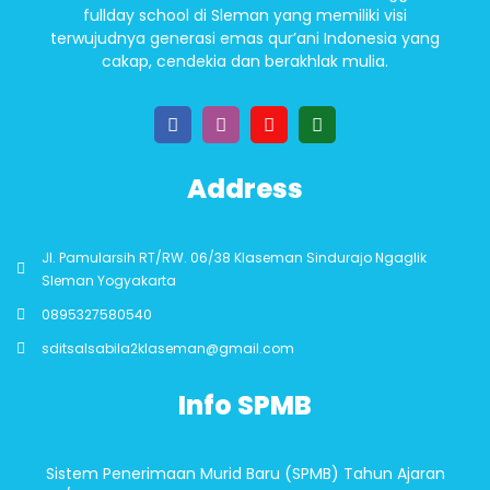
fullday school di Sleman yang memiliki visi
terwujudnya generasi emas qur’ani Indonesia yang
cakap, cendekia dan berakhlak mulia.
Address
Jl. Pamularsih RT/RW. 06/38 Klaseman Sindurajo Ngaglik
Sleman Yogyakarta
0895327580540
sditsalsabila2klaseman@gmail.com
Info SPMB
Sistem Penerimaan Murid Baru (SPMB) Tahun Ajaran