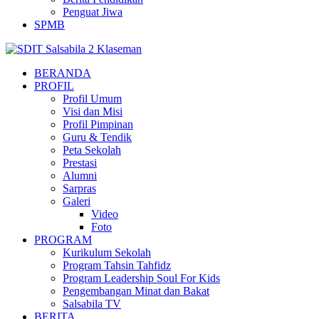
Penguat Jiwa
SPMB
BERANDA
PROFIL
Profil Umum
Visi dan Misi
Profil Pimpinan
Guru & Tendik
Peta Sekolah
Prestasi
Alumni
Sarpras
Galeri
Video
Foto
PROGRAM
Kurikulum Sekolah
Program Tahsin Tahfidz
Program Leadership Soul For Kids
Pengembangan Minat dan Bakat
Salsabila TV
BERITA