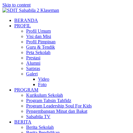
Skip to content
BERANDA
PROFIL
Profil Umum
Visi dan Misi
Profil Pimpinan
Guru & Tendik
Peta Sekolah
Prestasi
Alumni
Sarpras
Galeri
Video
Foto
PROGRAM
Kurikulum Sekolah
Program Tahsin Tahfidz
Program Leadership Soul For Kids
Pengembangan Minat dan Bakat
Salsabila TV
BERITA
Berita Sekolah
Berita Pendidikan