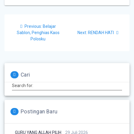
Previous:
Belajar
Sablon, Penghias Kaos
Next:
RENDAH HATI
Polosku
Cari
Search for:
Postingan Baru
GURU YANG ALLAH PILIH
29 Juli 2026