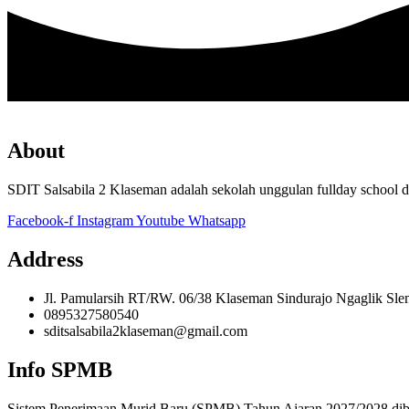
About
SDIT Salsabila 2 Klaseman adalah sekolah unggulan fullday school d
Facebook-f
Instagram
Youtube
Whatsapp
Address
Jl. Pamularsih RT/RW. 06/38 Klaseman Sindurajo Ngaglik Sl
0895327580540
sditsalsabila2klaseman@gmail.com
Info SPMB
Sistem Penerimaan Murid Baru (SPMB) Tahun Ajaran 2027/2028 dibuka