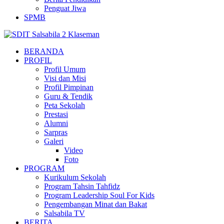
Penguat Jiwa
SPMB
BERANDA
PROFIL
Profil Umum
Visi dan Misi
Profil Pimpinan
Guru & Tendik
Peta Sekolah
Prestasi
Alumni
Sarpras
Galeri
Video
Foto
PROGRAM
Kurikulum Sekolah
Program Tahsin Tahfidz
Program Leadership Soul For Kids
Pengembangan Minat dan Bakat
Salsabila TV
BERITA