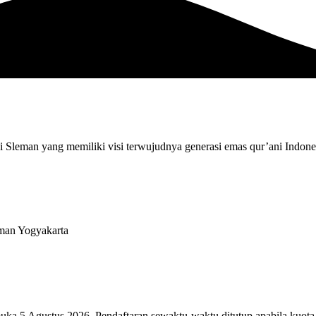
i Sleman yang memiliki visi terwujudnya generasi emas qur’ani Indone
eman Yogyakarta
 5 Agustus 2026. Pendaftaran sewaktu-waktu ditutup apabila kuota y