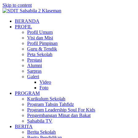
Skip to content
BERANDA
PROFIL
Profil Umum
Visi dan Misi
Profil Pimpinan
Guru & Tendik
Peta Sekolah
Prestasi
Alumni
Sarpras
Galeri
Video
Foto
PROGRAM
Kurikulum Sekolah
Program Tahsin Tahfidz
Program Leadership Soul For Kids
Pengembangan Minat dan Bakat
Salsabila TV
BERITA
Berita Sekolah
Berita Pendidikan