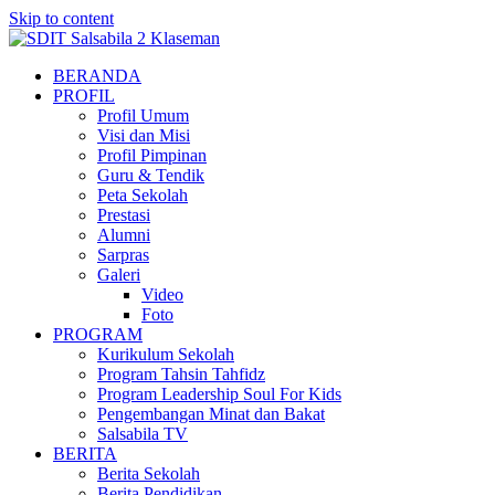
Skip to content
BERANDA
PROFIL
Profil Umum
Visi dan Misi
Profil Pimpinan
Guru & Tendik
Peta Sekolah
Prestasi
Alumni
Sarpras
Galeri
Video
Foto
PROGRAM
Kurikulum Sekolah
Program Tahsin Tahfidz
Program Leadership Soul For Kids
Pengembangan Minat dan Bakat
Salsabila TV
BERITA
Berita Sekolah
Berita Pendidikan