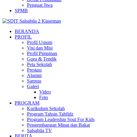
Penguat Jiwa
SPMB
BERANDA
PROFIL
Profil Umum
Visi dan Misi
Profil Pimpinan
Guru & Tendik
Peta Sekolah
Prestasi
Alumni
Sarpras
Galeri
Video
Foto
PROGRAM
Kurikulum Sekolah
Program Tahsin Tahfidz
Program Leadership Soul For Kids
Pengembangan Minat dan Bakat
Salsabila TV
BERITA