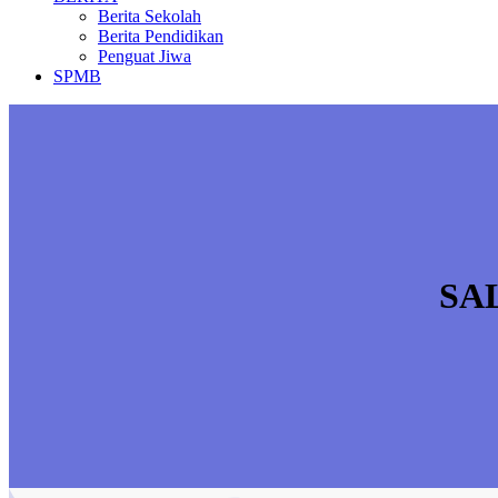
Berita Sekolah
Berita Pendidikan
Penguat Jiwa
SPMB
SA