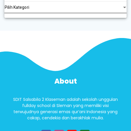
About
SDIT Salsabila 2 Klaseman adalah sekolah unggulan
fullday school di Sleman yang memiliki visi
terwujudnya generasi emas qur’ani Indonesia yang
cakap, cendekia dan berakhlak mulia.