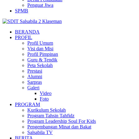
Penguat Jiwa
SPMB
BERANDA
PROFIL
Profil Umum
Visi dan Misi
Profil Pimpinan
Guru & Tendik
Peta Sekolah
Prestasi
Alumni
Sarpras
Galeri
Video
Foto
PROGRAM
Kurikulum Sekolah
Program Tahsin Tahfidz
Program Leadership Soul For Kids
Pengembangan Minat dan Bakat
Salsabila TV
BERITA