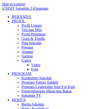
Skip to content
BERANDA
PROFIL
Profil Umum
Visi dan Misi
Profil Pimpinan
Guru & Tendik
Peta Sekolah
Prestasi
Alumni
Sarpras
Galeri
Video
Foto
PROGRAM
Kurikulum Sekolah
Program Tahsin Tahfidz
Program Leadership Soul For Kids
Pengembangan Minat dan Bakat
Salsabila TV
BERITA
Berita Sekolah
Berita Pendidikan