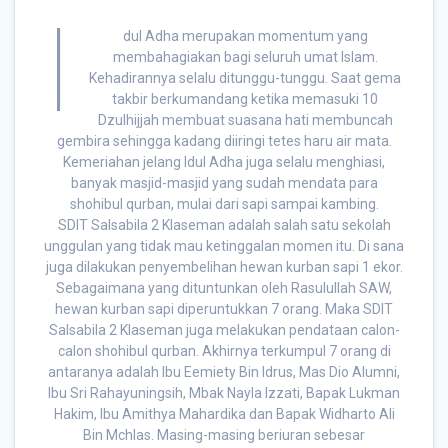
I
dul Adha merupakan momentum yang
membahagiakan bagi seluruh umat Islam.
Kehadirannya selalu ditunggu-tunggu. Saat gema
takbir berkumandang ketika memasuki 10
Dzulhijjah membuat suasana hati membuncah
gembira sehingga kadang diiringi tetes haru air mata.
Kemeriahan jelang Idul Adha juga selalu menghiasi,
banyak masjid-masjid yang sudah mendata para
shohibul qurban, mulai dari sapi sampai kambing.
SDIT Salsabila 2 Klaseman adalah salah satu sekolah
unggulan yang tidak mau ketinggalan momen itu. Di sana
juga dilakukan penyembelihan hewan kurban sapi 1 ekor.
Sebagaimana yang dituntunkan oleh Rasulullah SAW,
hewan kurban sapi diperuntukkan 7 orang. Maka SDIT
Salsabila 2 Klaseman juga melakukan pendataan calon-
calon shohibul qurban. Akhirnya terkumpul 7 orang di
antaranya adalah Ibu Eemiety Bin Idrus, Mas Dio Alumni,
Ibu Sri Rahayuningsih, Mbak Nayla Izzati, Bapak Lukman
Hakim, Ibu Amithya Mahardika dan Bapak Widharto Ali
Bin Mchlas. Masing-masing beriuran sebesar