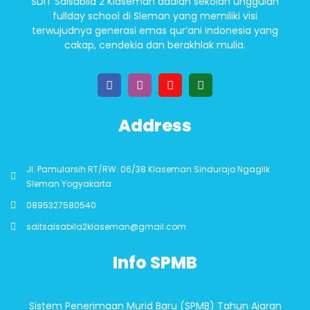
SDIT Salsabila 2 Klaseman adalah sekolah unggulan
fullday school di Sleman yang memiliki visi
terwujudnya generasi emas qur’ani Indonesia yang
cakap, cendekia dan berakhlak mulia.
Address
Jl. Pamularsih RT/RW. 06/38 Klaseman Sindurajo Ngaglik
Sleman Yogyakarta
0895327580540
sditsalsabila2klaseman@gmail.com
Info SPMB
Sistem Penerimaan Murid Baru (SPMB) Tahun Ajaran