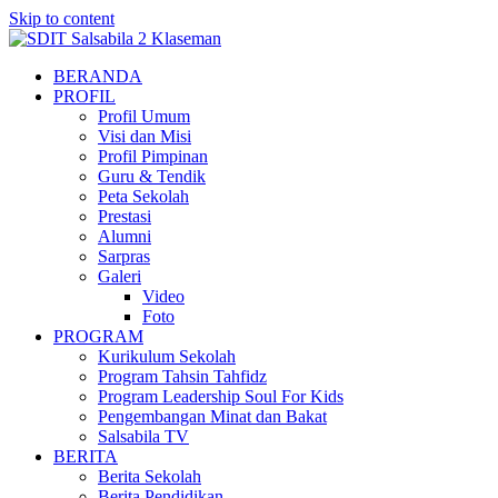
Skip to content
BERANDA
PROFIL
Profil Umum
Visi dan Misi
Profil Pimpinan
Guru & Tendik
Peta Sekolah
Prestasi
Alumni
Sarpras
Galeri
Video
Foto
PROGRAM
Kurikulum Sekolah
Program Tahsin Tahfidz
Program Leadership Soul For Kids
Pengembangan Minat dan Bakat
Salsabila TV
BERITA
Berita Sekolah
Berita Pendidikan