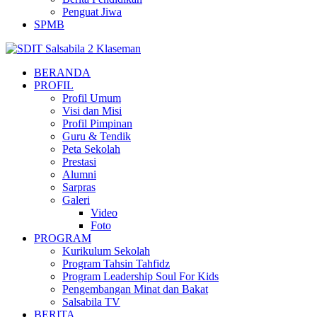
Penguat Jiwa
SPMB
BERANDA
PROFIL
Profil Umum
Visi dan Misi
Profil Pimpinan
Guru & Tendik
Peta Sekolah
Prestasi
Alumni
Sarpras
Galeri
Video
Foto
PROGRAM
Kurikulum Sekolah
Program Tahsin Tahfidz
Program Leadership Soul For Kids
Pengembangan Minat dan Bakat
Salsabila TV
BERITA