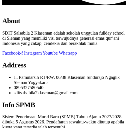
About
SDIT Salsabila 2 Klaseman adalah sekolah unggulan fullday school
di Sleman yang memiliki visi terwujudnya generasi emas qur’ani
Indonesia yang cakap, cendekia dan berakhlak mulia.
Facebook-f
Instagram
Youtube
Whatsapp
Address
Jl. Pamularsih RT/RW. 06/38 Klaseman Sindurajo Ngaglik
Sleman Yogyakarta
0895327580540
sditsalsabila2klaseman@gmail.com
Info SPMB
Sistem Penerimaan Murid Baru (SPMB) Tahun Ajaran 2027/2028
dibuka 5 Agustus 2026. Pendaftaran sewaktu-waktu ditutup apabila
kuota yang tersedia telah terpenuhi.