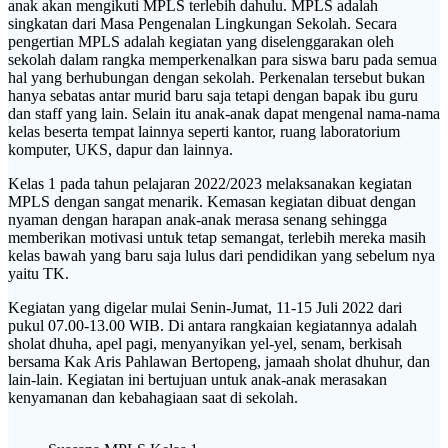
anak akan mengikuti MPLS terlebih dahulu. MPLS adalah
singkatan dari Masa Pengenalan Lingkungan Sekolah. Secara
pengertian MPLS adalah kegiatan yang diselenggarakan oleh
sekolah dalam rangka memperkenalkan para siswa baru pada semua
hal yang berhubungan dengan sekolah. Perkenalan tersebut bukan
hanya sebatas antar murid baru saja tetapi dengan bapak ibu guru
dan staff yang lain. Selain itu anak-anak dapat mengenal nama-nama
kelas beserta tempat lainnya seperti kantor, ruang laboratorium
komputer, UKS, dapur dan lainnya.
Kelas 1 pada tahun pelajaran 2022/2023 melaksanakan kegiatan
MPLS dengan sangat menarik. Kemasan kegiatan dibuat dengan
nyaman dengan harapan anak-anak merasa senang sehingga
memberikan motivasi untuk tetap semangat, terlebih mereka masih
kelas bawah yang baru saja lulus dari pendidikan yang sebelum nya
yaitu TK.
Kegiatan yang digelar mulai Senin-Jumat, 11-15 Juli 2022 dari
pukul 07.00-13.00 WIB. Di antara rangkaian kegiatannya adalah
sholat dhuha, apel pagi, menyanyikan yel-yel, senam, berkisah
bersama Kak Aris Pahlawan Bertopeng, jamaah sholat dhuhur, dan
lain-lain. Kegiatan ini bertujuan untuk anak-anak merasakan
kenyamanan dan kebahagiaan saat di sekolah.