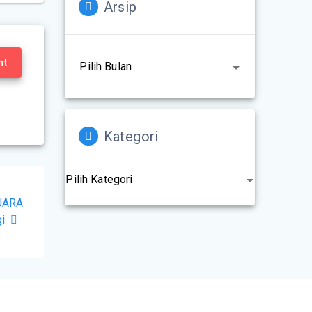
Arsip
nt
Kategori
JUARA
i