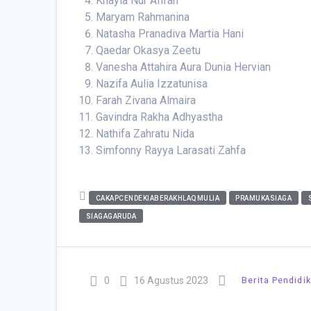
Khayla Nur Afifah
Maryam Rahmanina
Natasha Pranadiva Martia Hani
Qaedar Okasya Zeetu
Vanesha Attahira Aura Dunia Hervian
Nazifa Aulia Izzatunisa
Farah Zivana Almaira
Gavindra Rakha Adhyastha
Nathifa Zahratu Nida
Simfonny Rayya Larasati Zahfa
CAKAPCENDEKIABERAKHLAQMULIA
PRAMUKASIAGA
SIAGAGARUDA
0
16 Agustus 2023
Berita Pendidi