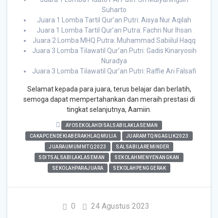
Suharto
Juara 1 Lomba Tartil Qur’an Putri: Aisya Nur Aqilah
Juara 1 Lomba Tartil Qur’an Putra: Fachri Nur Ihsan
Juara 2 Lomba MHQ Putra: Muhammad Sabiilul Haqq
Juara 3 Lomba Tilawatil Qur’an Putri: Gadis Kinaryosih
Nuradya
Juara 3 Lomba Tilawatil Qur’an Putri: Raffie Ari Falsafi
Selamat kepada para juara, terus belajar dan berlatih,
semoga dapat mempertahankan dan meraih prestasi di
tingkat selanjutnya, Aamiin.
AYOSEKOLAHDISALSABILAKLASEMAN
CAKAPCENDEKIABERAKHLAQMULIA
JUARAMTQNGAGLIK2023
JUARAUMUMMTQ2023
SALSABILAREMINDER
SDITSALSABILAKLASEMAN
SEKOLAHMENYENANGKAN
SEKOLAHPARAJUARA
SEKOLAHPENGGERAK
0
24 Agustus 2023