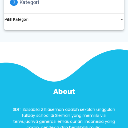
Kategori
About
SDIT Salsabila 2 Klaseman adalah sekolah unggulan
fullday school di Sleman yang memiliki visi
terwujudnya generasi emas qur’ani Indonesia yang
cakap, cendekia dan berakhlak mulia.