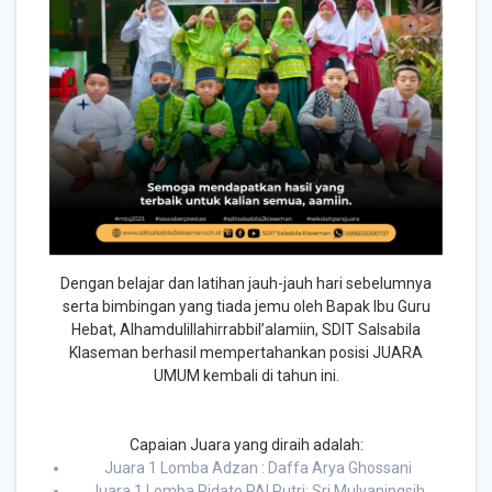
Dengan belajar dan latihan jauh-jauh hari sebelumnya
serta bimbingan yang tiada jemu oleh Bapak Ibu Guru
Hebat, Alhamdulillahirrabbil’alamiin, SDIT Salsabila
Klaseman berhasil mempertahankan posisi JUARA
UMUM kembali di tahun ini.
Capaian Juara yang diraih adalah:
Juara 1 Lomba Adzan : Daffa Arya Ghossani
Juara 1 Lomba Pidato PAI Putri: Sri Mulyaningsih