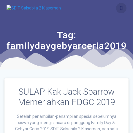
Tag:
familydaygebyarceria2019
SULAP Kak Jack Sparrow
Memeriahkan FDGC 2019
Setelah penampilan-penampilan spesial sebelumnya
siswa yang mengisi acara di panggung Family Day &
Gebyar Ceria 2019 SDIT Salsabila 2 Klaseman, ada satu