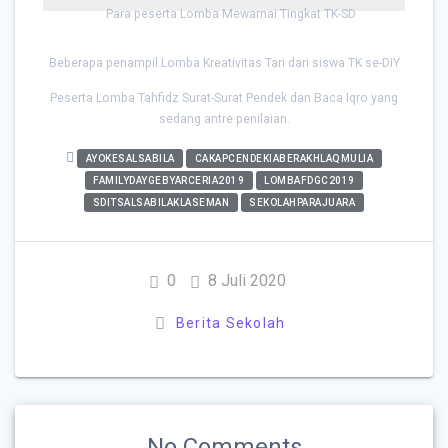
Para peserta Lomba Mewarnai Tingkat TK-SD
Beberapa penampil Lomba Kreativitas Tari dari siswa TK se-DIY
Peserta Lomba Tahfidz Surat-Surat Pendek dan Baca Iqro yang
sedang antre penilaian.
AYOKESALSABILA
CAKAPCENDEKIABERAKHLAQMULIA
FAMILYDAYGEBYARCERIA2019
LOMBAFDGC2019
SDITSALSABILAKLASEMAN
SEKOLAHPARAJUARA
0
8 Juli 2020
Berita Sekolah
No Comments