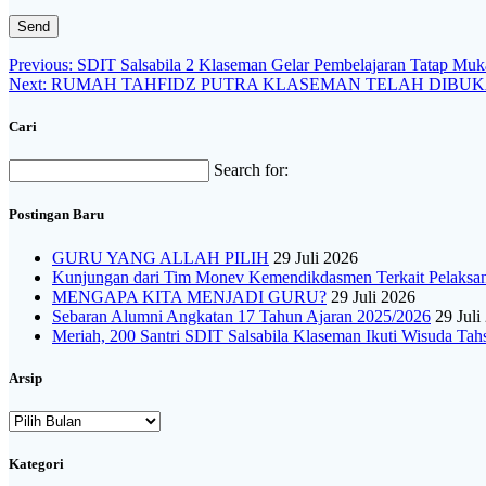
Navigasi
Previous
Previous:
SDIT Salsabila 2 Klaseman Gelar Pembelajaran Tatap Muk
Next
post:
Next:
RUMAH TAHFIDZ PUTRA KLASEMAN TELAH DIBU
pos
post:
Cari
Search for:
Postingan Baru
GURU YANG ALLAH PILIH
29 Juli 2026
Kunjungan dari Tim Monev Kemendikdasmen Terkait Pelak
MENGAPA KITA MENJADI GURU?
29 Juli 2026
Sebaran Alumni Angkatan 17 Tahun Ajaran 2025/2026
29 Juli
Meriah, 200 Santri SDIT Salsabila Klaseman Ikuti Wisuda Tah
Arsip
Arsip
Kategori