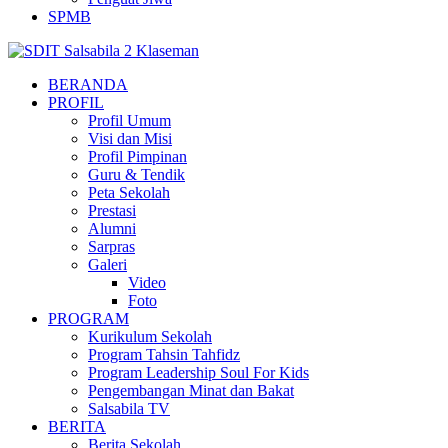
SPMB
BERANDA
PROFIL
Profil Umum
Visi dan Misi
Profil Pimpinan
Guru & Tendik
Peta Sekolah
Prestasi
Alumni
Sarpras
Galeri
Video
Foto
PROGRAM
Kurikulum Sekolah
Program Tahsin Tahfidz
Program Leadership Soul For Kids
Pengembangan Minat dan Bakat
Salsabila TV
BERITA
Berita Sekolah