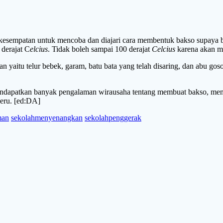
i kesempatan untuk mencoba dan diajari cara membentuk bakso supaya b
 derajat C
elcius
. Tidak boleh sampai 100 derajat
Celcius
karena akan me
n yaitu telur bebek, garam, batu bata yang telah disaring, dan abu gos
ndapatkan banyak pengalaman wirausaha tentang membuat bakso, mengo
seru. [ed:DA]
man
sekolahmenyenangkan
sekolahpenggerak