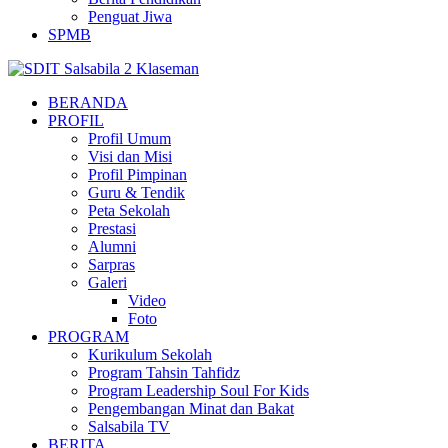
Penguat Jiwa
SPMB
BERANDA
PROFIL
Profil Umum
Visi dan Misi
Profil Pimpinan
Guru & Tendik
Peta Sekolah
Prestasi
Alumni
Sarpras
Galeri
Video
Foto
PROGRAM
Kurikulum Sekolah
Program Tahsin Tahfidz
Program Leadership Soul For Kids
Pengembangan Minat dan Bakat
Salsabila TV
BERITA