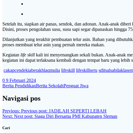
Setelah itu, siapkan air panas, sendok, dan adonan. Anak-anak diber
Disini, proses pengolahan susu, susu sapi segar dipanaskan hingga 75
Dilanjutkan yang terakhir pembuatan telur asin. Bahan yang dibutuhka
proses membuat telur asin yang pernah mereka makan.
Kegiatan
life skill
kali ini menyenangkan sekali bukan. Anak-anak me
kegiatan ini dapat terlaksana kembali dengan tempat baru yang lebih 
cakapcendekiaberakhlaqmulia
lifeskill
lifeskillseru
sditsalsabilaklase
0
9 Februari 2024
Berita Pendidikan
Berita Sekolah
Penguat Jiwa
Navigasi pos
Previous:
Previous post:
JADILAH SEPERTI LEBAH
Next:
Next post:
Siaga Diri Bersama PMI Kabupaten Sleman
Cari