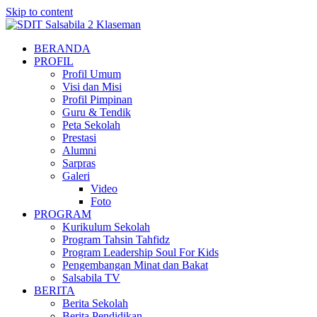
Skip to content
BERANDA
PROFIL
Profil Umum
Visi dan Misi
Profil Pimpinan
Guru & Tendik
Peta Sekolah
Prestasi
Alumni
Sarpras
Galeri
Video
Foto
PROGRAM
Kurikulum Sekolah
Program Tahsin Tahfidz
Program Leadership Soul For Kids
Pengembangan Minat dan Bakat
Salsabila TV
BERITA
Berita Sekolah
Berita Pendidikan