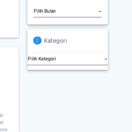
Kategori
ah
at
iswa