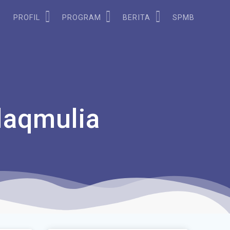
PROFIL
PROGRAM
BERITA
SPMB
laqmulia