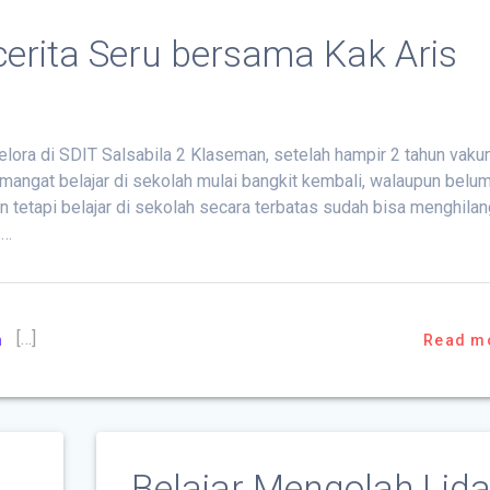
cerita Seru bersama Kak Aris
lora di SDIT Salsabila 2 Klaseman, setelah hampir 2 tahun vak
mangat belajar di sekolah mulai bangkit kembali, walaupun belu
n tetapi belajar di sekolah secara terbatas sudah bisa menghila
 …
[…]
n
Read m
Belajar Mengolah Lid