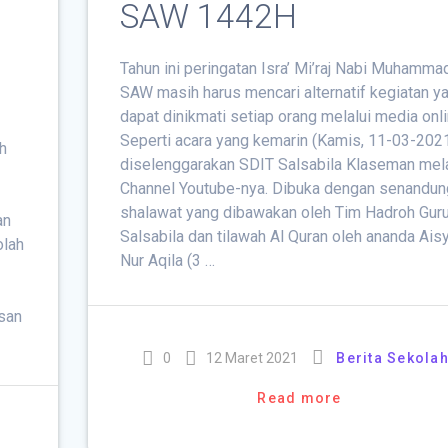
SAW 1442H
Tahun ini peringatan Isra’ Mi’raj Nabi Muhamma
SAW masih harus mencari alternatif kegiatan y
dapat dinikmati setiap orang melalui media onli
Seperti acara yang kemarin (Kamis, 11-03-2021
h
diselenggarakan SDIT Salsabila Klaseman mela
Channel Youtube-nya. Dibuka dengan senandun
shalawat yang dibawakan oleh Tim Hadroh Gur
an
Salsabila dan tilawah Al Quran oleh ananda Ais
olah
Nur Aqila (3 …
asan
0
12 Maret 2021
Berita Sekola
Read more