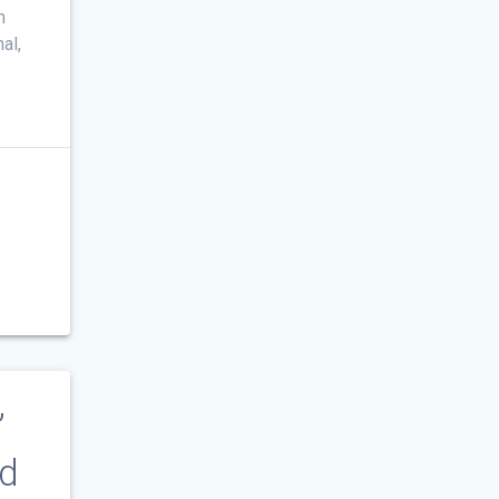
n
al,
’
d