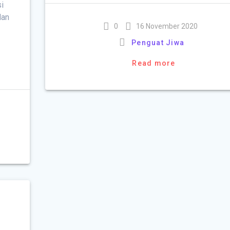
i
dan
0
16 November 2020
Penguat Jiwa
Read more
h