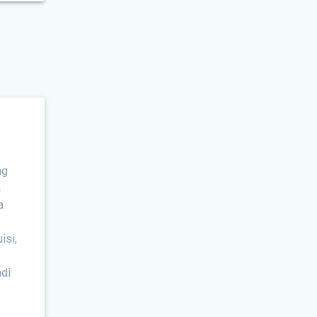
ng
a
a
isi,
adi