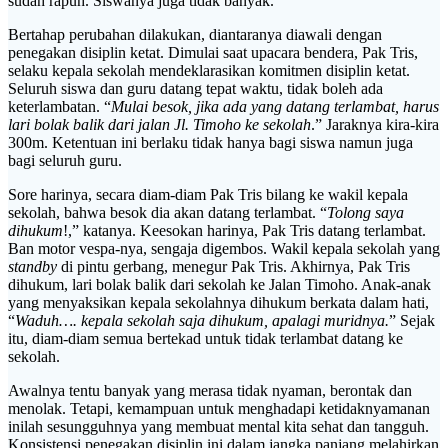
sudah rapuh. Siswanya juga tidak banyak.
Bertahap perubahan dilakukan, diantaranya diawali dengan
penegakan disiplin ketat. Dimulai saat upacara bendera, Pak Tris,
selaku kepala sekolah mendeklarasikan komitmen disiplin ketat.
Seluruh siswa dan guru datang tepat waktu, tidak boleh ada
keterlambatan. “
Mulai besok, jika ada yang datang terlambat, harus
lari bolak balik dari jalan Jl. Timoho ke sekolah
.” Jaraknya kira-kira
300m. Ketentuan ini berlaku tidak hanya bagi siswa namun juga
bagi seluruh guru.
Sore harinya, secara diam-diam Pak Tris bilang ke wakil kepala
sekolah, bahwa besok dia akan datang terlambat. “
Tolong saya
dihukum
!,” katanya. Keesokan harinya, Pak Tris datang terlambat.
Ban motor vespa-nya, sengaja digembos. Wakil kepala sekolah yang
standby
di pintu gerbang, menegur Pak Tris. Akhirnya, Pak Tris
dihukum, lari bolak balik dari sekolah ke Jalan Timoho. Anak-anak
yang menyaksikan kepala sekolahnya dihukum berkata dalam hati,
“
Waduh…. kepala sekolah saja dihukum, apalagi muridnya.
” Sejak
itu, diam-diam semua bertekad untuk tidak terlambat datang ke
sekolah.
Awalnya tentu banyak yang merasa tidak nyaman, berontak dan
menolak. Tetapi, kemampuan untuk menghadapi ketidaknyamanan
inilah sesungguhnya yang membuat mental kita sehat dan tangguh.
Konsistensi penegakan disiplin ini dalam jangka panjang melahirkan