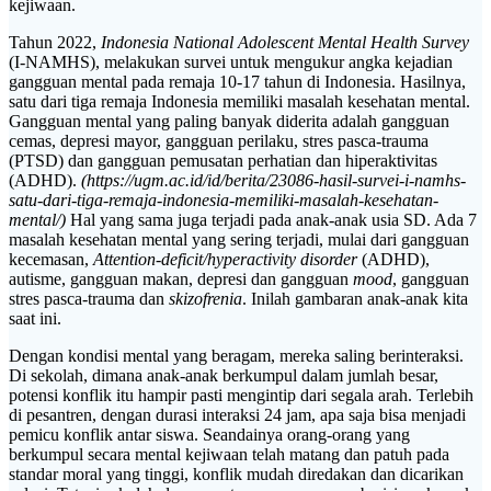
kejiwaan.
Tahun 2022,
Indonesia National Adolescent Mental Health Survey
(I-NAMHS), melakukan survei untuk mengukur angka kejadian
gangguan mental pada remaja 10-17 tahun di Indonesia. Hasilnya,
satu dari tiga remaja Indonesia memiliki masalah kesehatan mental.
Gangguan mental yang paling banyak diderita adalah gangguan
cemas, depresi mayor, gangguan perilaku, stres pasca-trauma
(PTSD) dan gangguan pemusatan perhatian dan hiperaktivitas
(ADHD).
(https://ugm.ac.id/id/berita/23086-hasil-survei-i-namhs-
satu-dari-tiga-remaja-indonesia-memiliki-masalah-kesehatan-
mental/)
Hal yang sama juga terjadi pada anak-anak usia SD. Ada 7
masalah kesehatan mental yang sering terjadi, mulai dari gangguan
kecemasan,
Attention-deficit/hyperactivity disorder
(ADHD),
autisme, gangguan makan, depresi dan gangguan
mood
, gangguan
stres pasca-trauma dan
skizofrenia
. Inilah gambaran anak-anak kita
saat ini.
Dengan kondisi mental yang beragam, mereka saling berinteraksi.
Di sekolah, dimana anak-anak berkumpul dalam jumlah besar,
potensi konflik itu hampir pasti mengintip dari segala arah. Terlebih
di pesantren, dengan durasi interaksi 24 jam, apa saja bisa menjadi
pemicu konflik antar siswa. Seandainya orang-orang yang
berkumpul secara mental kejiwaan telah matang dan patuh pada
standar moral yang tinggi, konflik mudah diredakan dan dicarikan