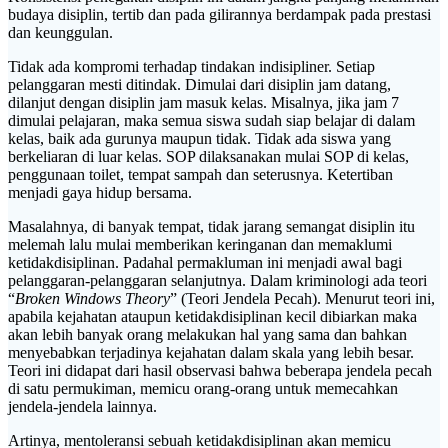
budaya disiplin, tertib dan pada gilirannya berdampak pada prestasi
dan keunggulan.
Tidak ada kompromi terhadap tindakan indisipliner. Setiap
pelanggaran mesti ditindak. Dimulai dari disiplin jam datang,
dilanjut dengan disiplin jam masuk kelas. Misalnya, jika jam 7
dimulai pelajaran, maka semua siswa sudah siap belajar di dalam
kelas, baik ada gurunya maupun tidak. Tidak ada siswa yang
berkeliaran di luar kelas. SOP dilaksanakan mulai SOP di kelas,
penggunaan toilet, tempat sampah dan seterusnya. Ketertiban
menjadi gaya hidup bersama.
Masalahnya, di banyak tempat, tidak jarang semangat disiplin itu
melemah lalu mulai memberikan keringanan dan memaklumi
ketidakdisiplinan. Padahal permakluman ini menjadi awal bagi
pelanggaran-pelanggaran selanjutnya. Dalam kriminologi ada teori
“
Broken Windows Theory
” (Teori Jendela Pecah). Menurut teori ini,
apabila kejahatan ataupun ketidakdisiplinan kecil dibiarkan maka
akan lebih banyak orang melakukan hal yang sama dan bahkan
menyebabkan terjadinya kejahatan dalam skala yang lebih besar.
Teori ini didapat dari hasil observasi bahwa beberapa jendela pecah
di satu permukiman, memicu orang-orang untuk memecahkan
jendela-jendela lainnya.
Artinya, mentoleransi sebuah ketidakdisiplinan akan memicu