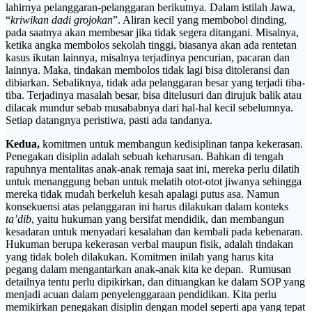
lahirnya pelanggaran-pelanggaran berikutnya. Dalam istilah Jawa,
“
kriwikan dadi grojokan
”. Aliran kecil yang membobol dinding,
pada saatnya akan membesar jika tidak segera ditangani. Misalnya,
ketika angka membolos sekolah tinggi, biasanya akan ada rentetan
kasus ikutan lainnya, misalnya terjadinya pencurian, pacaran dan
lainnya. Maka, tindakan membolos tidak lagi bisa ditoleransi dan
dibiarkan. Sebaliknya, tidak ada pelanggaran besar yang terjadi tiba-
tiba. Terjadinya masalah besar, bisa ditelusuri dan dirujuk balik atau
dilacak mundur sebab musababnya dari hal-hal kecil sebelumnya.
Setiap datangnya peristiwa, pasti ada tandanya.
Kedua,
komitmen untuk membangun kedisiplinan tanpa kekerasan.
Penegakan disiplin adalah sebuah keharusan. Bahkan di tengah
rapuhnya mentalitas anak-anak remaja saat ini, mereka perlu dilatih
untuk menanggung beban untuk melatih otot-otot jiwanya sehingga
mereka tidak mudah berkeluh kesah apalagi putus asa. Namun
konsekuensi atas pelanggaran ini harus dilakukan dalam konteks
ta’dib
, yaitu hukuman yang bersifat mendidik, dan membangun
kesadaran untuk menyadari kesalahan dan kembali pada kebenaran.
Hukuman berupa kekerasan verbal maupun fisik, adalah tindakan
yang tidak boleh dilakukan. Komitmen inilah yang harus kita
pegang dalam mengantarkan anak-anak kita ke depan. Rumusan
detailnya tentu perlu dipikirkan, dan dituangkan ke dalam SOP yang
menjadi acuan dalam penyelenggaraan pendidikan. Kita perlu
memikirkan penegakan disiplin dengan model seperti apa yang tepat