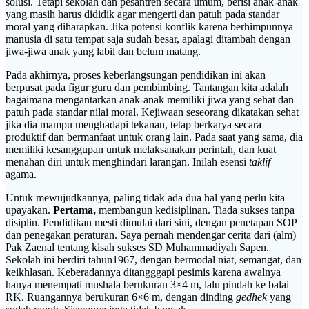
solusi. Tetapi sekolah dan pesantren secara umum, berisi anak-anak
yang masih harus dididik agar mengerti dan patuh pada standar
moral yang diharapkan. Jika potensi konflik karena berhimpunnya
manusia di satu tempat saja sudah besar, apalagi ditambah dengan
jiwa-jiwa anak yang labil dan belum matang.
Pada akhirnya, proses keberlangsungan pendidikan ini akan
berpusat pada figur guru dan pembimbing. Tantangan kita adalah
bagaimana mengantarkan anak-anak memiliki jiwa yang sehat dan
patuh pada standar nilai moral. Kejiwaan seseorang dikatakan sehat
jika dia mampu menghadapi tekanan, tetap berkarya secara
produktif dan bermanfaat untuk orang lain. Pada saat yang sama, dia
memiliki kesanggupan untuk melaksanakan perintah, dan kuat
menahan diri untuk menghindari larangan. Inilah esensi
taklif
agama.
Untuk mewujudkannya, paling tidak ada dua hal yang perlu kita
upayakan.
Pertama,
membangun kedisiplinan. Tiada sukses tanpa
disiplin. Pendidikan mesti dimulai dari sini, dengan penetapan SOP
dan penegakan peraturan. Saya pernah mendengar cerita dari (alm)
Pak Zaenal tentang kisah sukses SD Muhammadiyah Sapen.
Sekolah ini berdiri tahun1967, dengan bermodal niat, semangat, dan
keikhlasan. Keberadannya ditangggapi pesimis karena awalnya
hanya menempati mushala berukuran 3×4 m, lalu pindah ke balai
RK. Ruangannya berukuran 6×6 m, dengan dinding
gedhek
yang