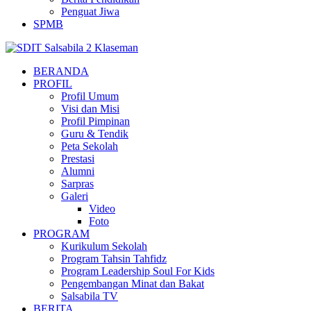
Penguat Jiwa
SPMB
BERANDA
PROFIL
Profil Umum
Visi dan Misi
Profil Pimpinan
Guru & Tendik
Peta Sekolah
Prestasi
Alumni
Sarpras
Galeri
Video
Foto
PROGRAM
Kurikulum Sekolah
Program Tahsin Tahfidz
Program Leadership Soul For Kids
Pengembangan Minat dan Bakat
Salsabila TV
BERITA