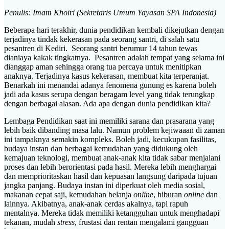
Penulis: Imam Khoiri (Sekretaris Umum Yayasan SPA Indonesia)
Beberapa hari terakhir, dunia pendidikan kembali dikejutkan dengan
terjadinya tindak kekerasan pada seorang santri, di salah satu
pesantren di Kediri. Seorang santri berumur 14 tahun tewas
dianiaya kakak tingkatnya. Pesantren adalah tempat yang selama ini
dianggap aman sehingga orang tua percaya untuk menitipkan
anaknya. Terjadinya kasus kekerasan, membuat kita terperanjat.
Benarkah ini menandai adanya fenomena gunung es karena boleh
jadi ada kasus serupa dengan beragam level yang tidak terungkap
dengan berbagai alasan. Ada apa dengan dunia pendidikan kita?
Lembaga Pendidikan saat ini memiliki sarana dan prasarana yang
lebih baik dibanding masa lalu. Namun problem kejiwaaan di zaman
ini tampaknya semakin kompleks. Boleh jadi, kecukupan fasilitas,
budaya instan dan berbagai kemudahan yang didukung oleh
kemajuan teknologi, membuat anak-anak kita tidak sabar menjalani
proses dan lebih berorientasi pada hasil. Mereka lebih menghargai
dan memprioritaskan hasil dan kepuasan langsung daripada tujuan
jangka panjang. Budaya instan ini diperkuat oleh media sosial,
makanan cepat saji, kemudahan belanja
online
, hiburan
online
dan
lainnya. Akibatnya, anak-anak cerdas akalnya, tapi rapuh
mentalnya. Mereka tidak memiliki ketangguhan untuk menghadapi
tekanan, mudah
stress
, frustasi dan rentan mengalami gangguan