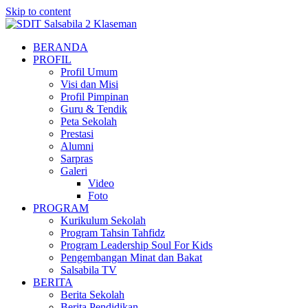
Skip to content
BERANDA
PROFIL
Profil Umum
Visi dan Misi
Profil Pimpinan
Guru & Tendik
Peta Sekolah
Prestasi
Alumni
Sarpras
Galeri
Video
Foto
PROGRAM
Kurikulum Sekolah
Program Tahsin Tahfidz
Program Leadership Soul For Kids
Pengembangan Minat dan Bakat
Salsabila TV
BERITA
Berita Sekolah
Berita Pendidikan