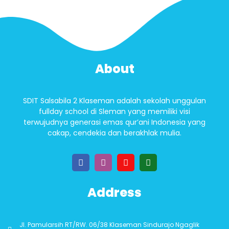
About
SDIT Salsabila 2 Klaseman adalah sekolah unggulan
fullday school di Sleman yang memiliki visi
terwujudnya generasi emas qur’ani Indonesia yang
cakap, cendekia dan berakhlak mulia.
Address
Jl. Pamularsih RT/RW. 06/38 Klaseman Sindurajo Ngaglik