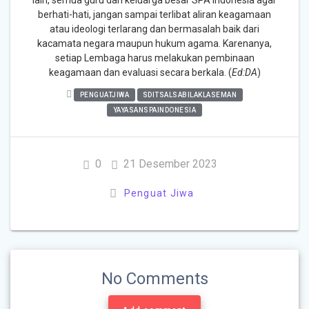
lain, semua guru dan keluarga besar SPA Indonesia agar
berhati-hati, jangan sampai terlibat aliran keagamaan
atau ideologi terlarang dan bermasalah baik dari
kacamata negara maupun hukum agama. Karenanya,
setiap Lembaga harus melakukan pembinaan
keagamaan dan evaluasi secara berkala. (
Ed:DA
)
PENGUATJIWA
SDITSALSABILAKLASEMAN
YAYASANSPAINDONESIA
0
21 Desember 2023
Penguat Jiwa
No Comments