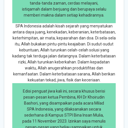
tanda-tanda zaman, cerdas melayani,
istiqamah dalam berjuang dan berupaya selalu
memberi makna dalam setiap kehadirannya.
SPA Indonesia adalah kisah sejarah yang menyatukan
antara daya juang, kenekadan, keberanian, keterbatasan,
keterhimpitan, air mata, kepasrahan dan doa. Di sela-sela
itu, Allah bukakan pintu-pintu keajaiban. Di sudut-sudut
kebuntuan, Allah turunkan celah-celah solusi yang
kadang tak terduga jalan datangnya. Dalam keterbatasan
rizki, Allah turunkan keberkahan. Dalam kepadatan
waktu, Allah anugerahkan produktifitas dan
kemanfaatan. Dalam keterbatasan sarana, Allah berikan
kekuatan tekad, jiwa, fisik dan keceriaan.
Edisi penguat jiwa kali ini, secara khusus berisi
pesan-pesan ketua Pembina, KH Dr Khoirudin
Bashori, yang disampaikan pada acara Milad
SPA Indonesia, yang dilaksanakan secara
sederhana di Kampus STPI Bina Insan Mulia,
pada 11 November 2023. Izinkan saya menulis
pesan-pesan yang beliau sampaikan untuk