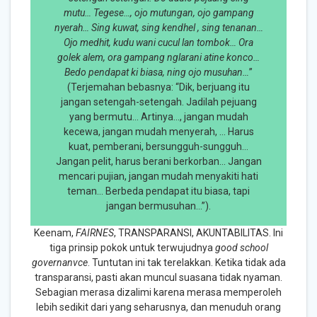
mutu… Tegese…, ojo mutungan, ojo gampang
nyerah… Sing kuwat, sing kendhel , sing tenanan…
Ojo medhit, kudu wani cucul lan tombok… Ora
golek alem, ora gampang nglarani atine konco…
Bedo pendapat ki biasa, ning ojo musuhan…
”
(Terjemahan bebasnya: “Dik, berjuang itu
jangan setengah-setengah. Jadilah pejuang
yang bermutu… Artinya…, jangan mudah
kecewa, jangan mudah menyerah, … Harus
kuat, pemberani, bersungguh-sungguh…
Jangan pelit, harus berani berkorban… Jangan
mencari pujian, jangan mudah menyakiti hati
teman… Berbeda pendapat itu biasa, tapi
jangan bermusuhan…”).
Keenam,
FAIRNES
, TRANSPARANSI, AKUNTABILITAS. Ini
tiga prinsip pokok untuk terwujudnya
good school
governanvce
. Tuntutan ini tak terelakkan. Ketika tidak ada
transparansi, pasti akan muncul suasana tidak nyaman.
Sebagian merasa dizalimi karena merasa memperoleh
lebih sedikit dari yang seharusnya, dan menuduh orang