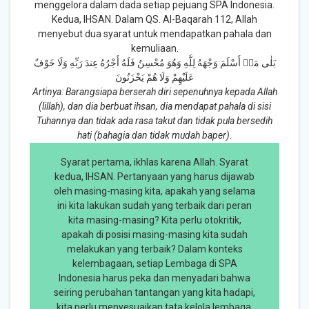
menggelora dalam dada setiap pejuang SPA Indonesia.
Kedua, IHSAN. Dalam QS. Al-Baqarah 112, Allah
menyebut dua syarat untuk mendapatkan pahala dan
kemuliaan.
بَلٰى مَنۡ أَسْلَمَ وَجْهَهُ لِلَّهِ وَهُوَ مُحْسِنٌ فَلَهُ أَجْرُهُ عِندَ رَبِّهِ وَلَا خَوْفٌ
عَلَيْهِمْ وَلَا هُمْ يَحْزَنُونَ
Artinya: Barangsiapa berserah diri sepenuhnya kepada Allah
(lillah), dan dia berbuat ihsan, dia mendapat pahala di sisi
Tuhannya dan tidak ada rasa takut dan tidak pula bersedih
hati (bahagia dan tidak mudah baper).
Syarat pertama, ikhlas karena Allah. Syarat
kedua, IHSAN. Pertanyaan yang harus dijawab
oleh masing-masing kita, apakah yang selama
ini kita lakukan sudah yang terbaik dari peran
kita masing-masing? Kita perlu otokritik,
apakah di posisi masing-masing kita sudah
melakukan yang terbaik? Dalam konteks
kelembagaan, setiap Lembaga di SPA
Indonesia harus peka dan menyadari bahwa
seiring perubahan tantangan yang kita hadapi,
kita perlu menyesuaikan tata kelola lembaga.