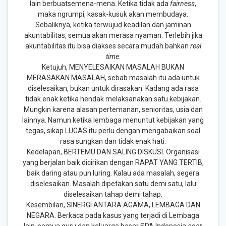
lain berbuatsemena-mena. Ketika tidak ada
fairness
,
maka ngrumpi, kasak-kusuk akan membudaya.
Sebaliknya, ketika terwujud keadilan dan jaminan
akuntabilitas, semua akan merasa nyaman. Terlebih jika
akuntabilitas itu bisa diakses secara mudah bahkan
real
time
.
Ketujuh, MENYELESAIKAN MASALAH BUKAN
MERASAKAN MASALAH, sebab masalah itu ada untuk
diselesaikan, bukan untuk dirasakan. Kadang ada rasa
tidak enak ketika hendak melaksanakan satu kebijakan.
Mungkin karena alasan pertemanan, senioritas, usia dan
lainnya. Namun ketika lembaga menuntut kebijakan yang
tegas, sikap LUGAS itu perlu dengan mengabaikan soal
rasa sungkan dan tidak enak hati.
Kedelapan, BERTEMU DAN SALING DISKUSI. Organisasi
yang berjalan baik dicirikan dengan RAPAT YANG TERTIB,
baik daring atau pun luring. Kalau ada masalah, segera
diselesaikan. Masalah dipetakan satu demi satu, lalu
diselesaikan tahap demi tahap.
Kesembilan, SINERGI ANTARA AGAMA, LEMBAGA DAN
NEGARA. Berkaca pada kasus yang terjadi di Lembaga