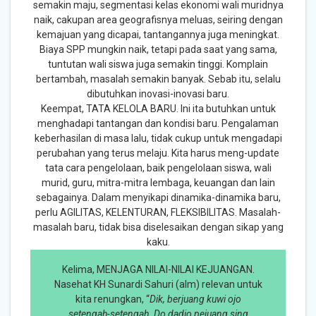
semakin maju, segmentasi kelas ekonomi wali muridnya
naik, cakupan area geografisnya meluas, seiring dengan
kemajuan yang dicapai, tantangannya juga meningkat.
Biaya SPP mungkin naik, tetapi pada saat yang sama,
tuntutan wali siswa juga semakin tinggi. Komplain
bertambah, masalah semakin banyak. Sebab itu, selalu
dibutuhkan inovasi-inovasi baru.
Keempat, TATA KELOLA BARU. Ini ita butuhkan untuk
menghadapi tantangan dan kondisi baru. Pengalaman
keberhasilan di masa lalu, tidak cukup untuk mengadapi
perubahan yang terus melaju. Kita harus meng-update
tata cara pengelolaan, baik pengelolaan siswa, wali
murid, guru, mitra-mitra lembaga, keuangan dan lain
sebagainya. Dalam menyikapi dinamika-dinamika baru,
perlu AGILITAS, KELENTURAN, FLEKSIBILITAS. Masalah-
masalah baru, tidak bisa diselesaikan dengan sikap yang
kaku.
Kelima, MENJAGA NILAI-NILAI KEJUANGAN.
Nasehat KH Sunardi Sahuri (alm) relevan untuk
kita renungkan, “
Dik, berjuang kuwi ojo
setengah-setengah. Do dadio pejuang sing