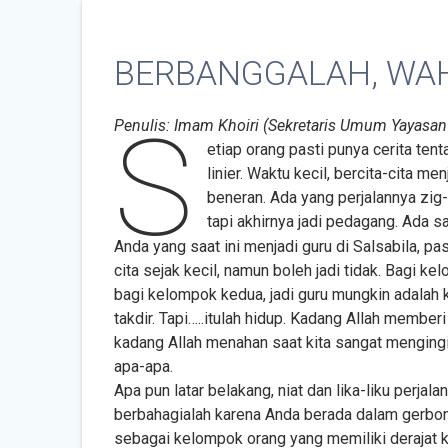
BERBANGGALAH, WAH
S
Penulis: Imam Khoiri (Sekretaris Umum Yayasan 
etiap orang pasti punya cerita ten
linier. Waktu kecil, bercita-cita me
beneran. Ada yang perjalannya zig-z
tapi akhirnya jadi pedagang. Ada sa
Anda yang saat ini menjadi guru di Salsabila, pa
cita sejak kecil, namun boleh jadi tidak. Bagi k
bagi kelompok kedua, jadi guru mungkin adalah k
takdir. Tapi…..itulah hidup. Kadang Allah member
kadang Allah menahan saat kita sangat mengingi
apa-apa.
Apa pun latar belakang, niat dan lika-liku perjal
berbahagialah karena Anda berada dalam gerbong
sebagai kelompok orang yang memiliki derajat 