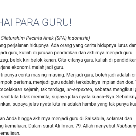
AI PARA GURU!
Silaturahim Pecinta Anak (SPA) Indonesia)
tang perjalanan hidupnya. Ada orang yang cerita hidupnya lurus da
njadi guru, kuliah di jurusan pendidikan dan akhirnya menjadi guru
ag, belok kiri belok kanan. Cita-citanya guru, kuliah di pendidikan
rjana ekonomi, malah jadi guru.
sti punya cerita masing-masing. Menjadi guru, boleh jadi adalah ci
elompok pertama, menjadi guru adalah terkabulnya impian dan doa. 
ecelakaan sejarah, tak terduga,
un-expexted
, sebatas mengikuti 
i saat kita tidak meminta, supaya jelas nyata kuasa-Nya. Sebalikn
nkan, supaya jelas nyata kita ini adalah hamba yang tak punya ku
anan Anda hingga akhirnya menjadi guru di Salsabila, selamat dan
 kemuliaan. Dalam surat Ali Imran: 79, Allah menyebut
Rabbaniy
kemuliaan.