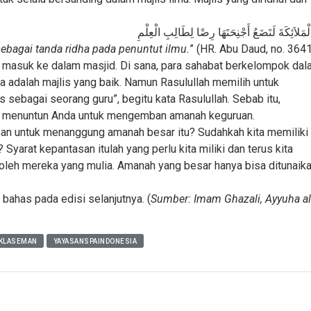
الْمَلاَئِكَةَ لَتَضَعُ أَجْنِحَتَهَا رِضًا لِطَالِبِ الْعِلْمِ
bagai tanda ridha pada penuntut ilmu.
” (HR. Abu Daud, no. 364
h masuk ke dalam masjid. Di sana, para sahabat berkelompok da
nya adalah majlis yang baik. Namun Rasulullah memilih untuk
s sebagai seorang guru”, begitu kata Rasulullah. Sebab itu,
lah menuntun Anda untuk mengemban amanah keguruan.
san untuk menanggung amanah besar itu? Sudahkah kita memiliki
yarat kepantasan itulah yang perlu kita miliki dan terus kita
oleh mereka yang mulia. Amanah yang besar hanya bisa ditunaik
 bahas pada edisi selanjutnya. (
Sumber: Imam Ghazali, Ayyuha al
AKLASEMAN
YAYASANSPAINDONESIA
a