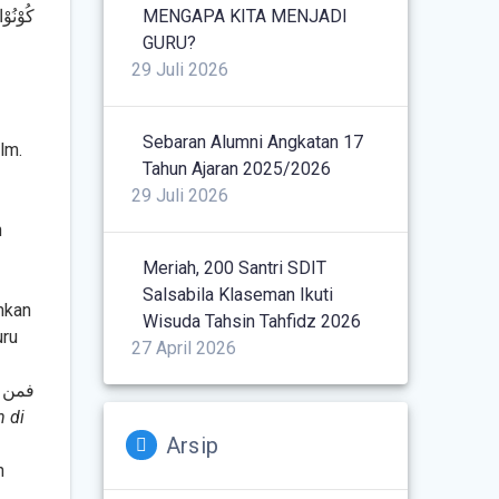
MENGAPA KITA MENJADI
كُوْنُوْ
GURU?
29 Juli 2026
a
Sebaran Alumni Angkatan 17
hlm.
Tahun Ajaran 2025/2026
29 Juli 2026
n
Meriah, 200 Santri SDIT
Salsabila Klaseman Ikuti
mkan
Wisuda Tahsin Tahfidz 2026
uru
27 April 2026
فمن ع
 di
Arsip
h