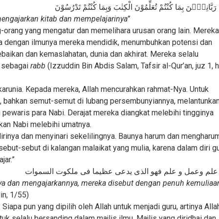
ا رَبَّانِيّٖنَ بِمَا كُنْتُمْ تُعَلِّمُوْنَ الْكِتٰبَ وَبِمَا كُنْتُمْ تَدْرُسُوْنَ
mengajarkan kitab dan mempelajarinya”
-orang yang mengatur dan memelihara urusan orang lain. Merek
ena dengan ilmunya mereka mendidik, menumbuhkan potensi dan
aikan dan kemaslahatan, dunia dan akhirat. Mereka selalu
t sebagai
rabb
(Izzuddin Bin Abdis Salam, Tafsir al-Qur’an, juz 1, 
karunia. Kepada mereka, Allah mencurahkan rahmat-Nya. Untuk
mi, bahkan semut-semut di lubang persembunyiannya, melantunka
pewaris para Nabi. Derajat mereka diangkat melebihi tingginya
ukan Nabi melebihi umatnya.
dirinya dan menyinari sekelilingnya. Baunya harum dan mengharu
ebut-sebut di kalangan malaikat yang mulia, karena dalam diri g
jar.”
لم وعمل و علم فهو الذى يدعى عظيما فى ملكوت السموات
a dan mengajarkannya, mereka disebut dengan penuh kemuliaan
in, 1/55)
iapa pun yang dipilih oleh Allah untuk menjadi guru, artinya Alla
 selalu bersanding dalam majlis ilmu. Majlis yang diridhai dan