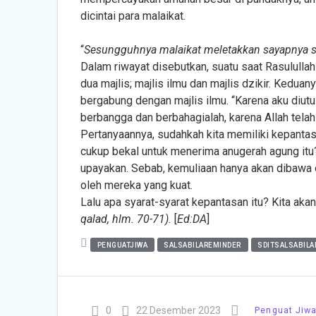
dicintai para malaikat.
“
Sesungguhnya malaikat meletakkan sayapnya se
Dalam riwayat disebutkan, suatu saat Rasululla
dua majlis; majlis ilmu dan majlis dzikir. Kedua
bergabung dengan majlis ilmu. “Karena aku diutu
berbangga dan berbahagialah, karena Allah te
Pertanyaannya, sudahkah kita memiliki kepanta
cukup bekal untuk menerima anugerah agung itu? S
upayakan. Sebab, kemuliaan hanya akan dibawa 
oleh mereka yang kuat.
Lalu apa syarat-syarat kepantasan itu? Kita akan
qalad, hlm. 70-71).
[
Ed:DA
]
PENGUATJIWA
SALSABILAREMINDER
SDITSALSABIL
0
22 Desember 2023
Penguat Jiw