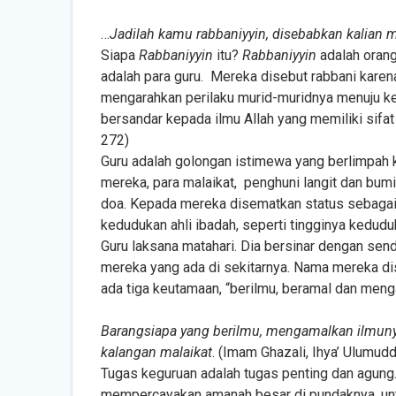
…
Jadilah kamu rabbaniyyin, disebabkan kalian 
Siapa
Rabbaniyyin
itu?
Rabbaniyyin
adalah orang
adalah para guru. Mereka disebut rabbani kar
mengarahkan perilaku murid-muridnya menuju keb
bersandar kepada ilmu Allah yang memiliki sifa
272)
Guru adalah golongan istimewa yang berlimpah 
mereka, para malaikat, penghuni langit dan bu
doa. Kepada mereka disematkan status sebagai 
kedudukan ahli ibadah, seperti tingginya kedud
Guru laksana matahari. Dia bersinar dengan sen
mereka yang ada di sekitarnya. Nama mereka dis
ada tiga keutamaan, “berilmu, beramal dan menga
Barangsiapa yang berilmu, mengamalkan ilmuny
kalangan malaikat
. (Imam Ghazali, Ihya’ Ulumudd
Tugas keguruan adalah tugas penting dan agung. S
mempercayakan amanah besar di pundaknya, untuk