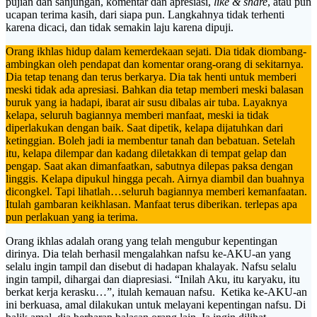
pujian dan sanjungan, komentar dan apresiasi,
like & share
, atau pun
ucapan terima kasih, dari siapa pun. Langkahnya tidak terhenti
karena dicaci, dan tidak semakin laju karena dipuji.
Orang ikhlas hidup dalam kemerdekaan sejati. Dia tidak diombang-
ambingkan oleh pendapat dan komentar orang-orang di sekitarnya.
Dia tetap tenang dan terus berkarya. Dia tak henti untuk memberi
meski tidak ada apresiasi. Bahkan dia tetap memberi meski balasan
buruk yang ia hadapi, ibarat air susu dibalas air tuba. Layaknya
kelapa, seluruh bagiannya memberi manfaat, meski ia tidak
diperlakukan dengan baik. Saat dipetik, kelapa dijatuhkan dari
ketinggian. Boleh jadi ia membentur tanah dan bebatuan. Setelah
itu, kelapa dilempar dan kadang diletakkan di tempat gelap dan
pengap. Saat akan dimanfaatkan, sabutnya dilepas paksa dengan
linggis. Kelapa dipukul hingga pecah. Airnya diambil dan buahnya
dicongkel. Tapi lihatlah…seluruh bagiannya memberi kemanfaatan.
Itulah gambaran keikhlasan. Manfaat terus diberikan. terlepas apa
pun perlakuan yang ia terima.
Orang ikhlas adalah orang yang telah mengubur kepentingan
dirinya. Dia telah berhasil mengalahkan nafsu ke-AKU-an yang
selalu ingin tampil dan disebut di hadapan khalayak. Nafsu selalu
ingin tampil, dihargai dan diapresiasi. “Inilah Aku, itu karyaku, itu
berkat kerja kerasku…”, itulah kemauan nafsu. Ketika ke-AKU-an
ini berkuasa, amal dilakukan untuk melayani kepentingan nafsu. Di