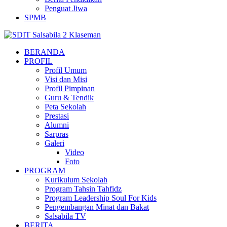
Penguat Jiwa
SPMB
BERANDA
PROFIL
Profil Umum
Visi dan Misi
Profil Pimpinan
Guru & Tendik
Peta Sekolah
Prestasi
Alumni
Sarpras
Galeri
Video
Foto
PROGRAM
Kurikulum Sekolah
Program Tahsin Tahfidz
Program Leadership Soul For Kids
Pengembangan Minat dan Bakat
Salsabila TV
BERITA