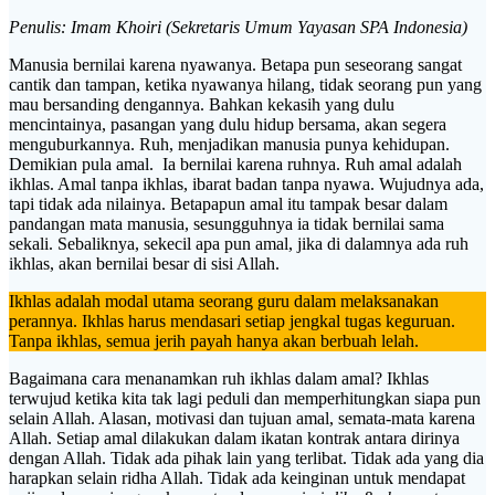
Penulis: Imam Khoiri (Sekretaris Umum Yayasan SPA Indonesia)
Manusia bernilai karena nyawanya. Betapa pun seseorang sangat
cantik dan tampan, ketika nyawanya hilang, tidak seorang pun yang
mau bersanding dengannya. Bahkan kekasih yang dulu
mencintainya, pasangan yang dulu hidup bersama, akan segera
menguburkannya. Ruh, menjadikan manusia punya kehidupan.
Demikian pula amal. Ia bernilai karena ruhnya. Ruh amal adalah
ikhlas. Amal tanpa ikhlas, ibarat badan tanpa nyawa. Wujudnya ada,
tapi tidak ada nilainya. Betapapun amal itu tampak besar dalam
pandangan mata manusia, sesungguhnya ia tidak bernilai sama
sekali. Sebaliknya, sekecil apa pun amal, jika di dalamnya ada ruh
ikhlas, akan bernilai besar di sisi Allah.
Ikhlas adalah modal utama seorang guru dalam melaksanakan
perannya. Ikhlas harus mendasari setiap jengkal tugas keguruan.
Tanpa ikhlas, semua jerih payah hanya akan berbuah lelah.
Bagaimana cara menanamkan ruh ikhlas dalam amal? Ikhlas
terwujud ketika kita tak lagi peduli dan memperhitungkan siapa pun
selain Allah. Alasan, motivasi dan tujuan amal, semata-mata karena
Allah. Setiap amal dilakukan dalam ikatan kontrak antara dirinya
dengan Allah. Tidak ada pihak lain yang terlibat. Tidak ada yang dia
harapkan selain ridha Allah. Tidak ada keinginan untuk mendapat