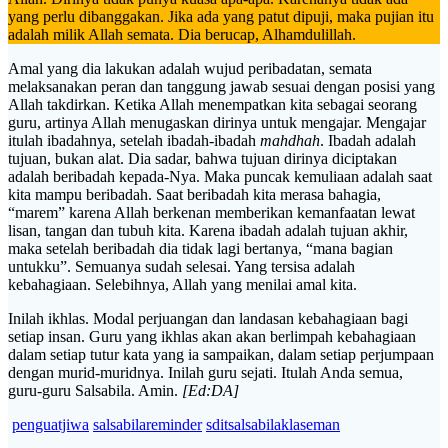
yang perlu dibanggakan. Jika ada yang patut dipuji, maka pujian itu
adalah milik Allah semata. Dia berucap, Alhamdulillah.
Amal yang dia lakukan adalah wujud peribadatan, semata
melaksanakan peran dan tanggung jawab sesuai dengan posisi yang
Allah takdirkan. Ketika Allah menempatkan kita sebagai seorang
guru, artinya Allah menugaskan dirinya untuk mengajar. Mengajar
itulah ibadahnya, setelah ibadah-ibadah
mahdhah
. Ibadah adalah
tujuan, bukan alat. Dia sadar, bahwa tujuan dirinya diciptakan
adalah beribadah kepada-Nya. Maka puncak kemuliaan adalah saat
kita mampu beribadah. Saat beribadah kita merasa bahagia,
“marem” karena Allah berkenan memberikan kemanfaatan lewat
lisan, tangan dan tubuh kita. Karena ibadah adalah tujuan akhir,
maka setelah beribadah dia tidak lagi bertanya, “mana bagian
untukku”. Semuanya sudah selesai. Yang tersisa adalah
kebahagiaan. Selebihnya, Allah yang menilai amal kita.
Inilah ikhlas. Modal perjuangan dan landasan kebahagiaan bagi
setiap insan. Guru yang ikhlas akan akan berlimpah kebahagiaan
dalam setiap tutur kata yang ia sampaikan, dalam setiap perjumpaan
dengan murid-muridnya. Inilah guru sejati. Itulah Anda semua,
guru-guru Salsabila. Amin.
[Ed:DA]
penguatjiwa
salsabilareminder
sditsalsabilaklaseman