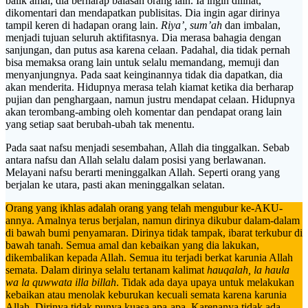
balik amal, dia berharap balasan orang lain. Ia ingin dilihat,
dikomentari dan mendapatkan publisitas. Dia ingin agar dirinya
tampil keren di hadapan orang lain.
Riya’, sum’ah
dan imbalan,
menjadi tujuan seluruh aktifitasnya. Dia merasa bahagia dengan
sanjungan, dan putus asa karena celaan. Padahal, dia tidak pernah
bisa memaksa orang lain untuk selalu memandang, memuji dan
menyanjungnya. Pada saat keinginannya tidak dia dapatkan, dia
akan menderita. Hidupnya merasa telah kiamat ketika dia berharap
pujian dan penghargaan, namun justru mendapat celaan. Hidupnya
akan terombang-ambing oleh komentar dan pendapat orang lain
yang setiap saat berubah-ubah tak menentu.
Pada saat nafsu menjadi sesembahan, Allah dia tinggalkan. Sebab
antara nafsu dan Allah selalu dalam posisi yang berlawanan.
Melayani nafsu berarti meninggalkan Allah. Seperti orang yang
berjalan ke utara, pasti akan meninggalkan selatan.
Orang yang ikhlas adalah orang yang telah mengubur ke-AKU-
annya. Amalnya terus berjalan, namun dirinya dikubur dalam-dalam
di bawah bumi penyamaran. Dirinya tidak tampak, ibarat terkubur di
bawah tanah. Semua amal dan kebaikan yang dia lakukan,
dikembalikan kepada Allah. Semua itu terjadi berkat karunia Allah
semata. Dalam dirinya selalu tertanam kalimat
hauqalah, la haula
wa la quwwata illa billah
. Tidak ada daya upaya untuk melakukan
kebaikan atau menolak keburukan kecuali semata karena karunia
Allah. Dirinya tidak punya kuasa apa-apa. Karenanya tidak ada