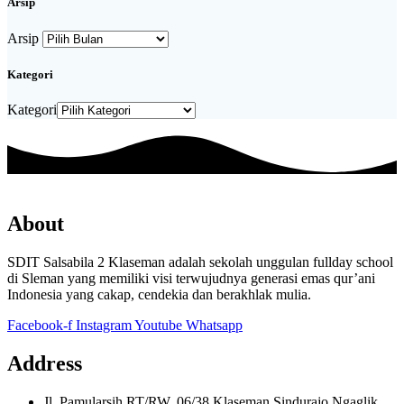
Arsip
Arsip
Kategori
Kategori
About
SDIT Salsabila 2 Klaseman adalah sekolah unggulan fullday school
di Sleman yang memiliki visi terwujudnya generasi emas qur’ani
Indonesia yang cakap, cendekia dan berakhlak mulia.
Facebook-f
Instagram
Youtube
Whatsapp
Address
Jl. Pamularsih RT/RW. 06/38 Klaseman Sindurajo Ngaglik