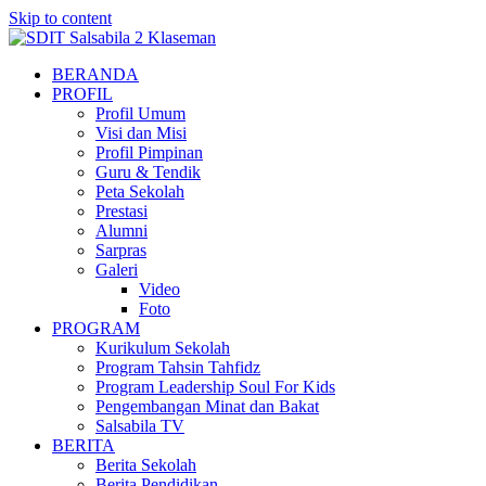
Skip to content
BERANDA
PROFIL
Profil Umum
Visi dan Misi
Profil Pimpinan
Guru & Tendik
Peta Sekolah
Prestasi
Alumni
Sarpras
Galeri
Video
Foto
PROGRAM
Kurikulum Sekolah
Program Tahsin Tahfidz
Program Leadership Soul For Kids
Pengembangan Minat dan Bakat
Salsabila TV
BERITA
Berita Sekolah
Berita Pendidikan