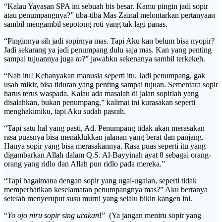
“Kalau Yayasan SPA ini sebuah bis besar. Kamu pingin jadi sopir
atau penumpangnya?” tiba-tiba Mas Zainal melontarkan pertanyaan
sambil mengambil sepotong roti yang tak lagi panas.
“Pinginnya sih jadi sopirnya mas. Tapi Aku kan belum bisa nyopir?
Jadi sekarang ya jadi penumpang dulu saja mas. Kan yang penting
sampai tujuannya juga
to
?” jawabku sekenanya sambil terkekeh.
“Nah itu! Kebanyakan manusia seperti itu. Jadi penumpang, gak
usah mikir, bisa tiduran yang penting sampai tujuan. Sementara sopir
harus terus waspada. Kalau ada masalah di jalan sopirlah yang
disalahkan, bukan penumpang,” kalimat ini kurasakan seperti
menghakimiku, tapi Aku sudah pasrah.
“Tapi satu hal yang pasti, Ad. Penumpang tidak akan merasakan
rasa puasnya bisa menaklukkan jalanan yang berat dan panjang.
Hanya sopir yang bisa merasakannya. Rasa puas seperti itu yang
digambarkan Allah dalam Q.S. Al-Bayyinah ayat 8 sebagai orang-
orang yang ridlo dan Allah pun ridlo pada mereka.”
“Tapi bagaimana dengan sopir yang ugal-ugalan, seperti tidak
memperhatikan keselamatan penumpangnya mas?” Aku bertanya
setelah menyeruput susu murni yang selalu bikin kangen ini.
“
Yo ojo niru sopir sing urakan
!” (Ya jangan meniru sopir yang