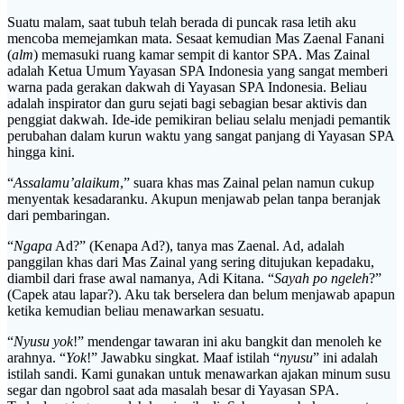
Suatu malam, saat tubuh telah berada di puncak rasa letih aku
mencoba memejamkan mata. Sesaat kemudian Mas Zaenal Fanani
(
alm
) memasuki ruang kamar sempit di kantor SPA. Mas Zainal
adalah Ketua Umum Yayasan SPA Indonesia yang sangat memberi
warna pada gerakan dakwah di Yayasan SPA Indonesia. Beliau
adalah inspirator dan guru sejati bagi sebagian besar aktivis dan
penggiat dakwah. Ide-ide pemikiran beliau selalu menjadi pemantik
perubahan dalam kurun waktu yang sangat panjang di Yayasan SPA
hingga kini.
“
Assalamu’alaikum
,” suara khas mas Zainal pelan namun cukup
menyentak kesadaranku. Akupun menjawab pelan tanpa beranjak
dari pembaringan.
“
Ngapa
Ad?” (Kenapa Ad?), tanya mas Zaenal. Ad, adalah
panggilan khas dari Mas Zainal yang sering ditujukan kepadaku,
diambil dari frase awal namanya, Adi Kitana. “
Sayah po ngeleh
?”
(Capek atau lapar?). Aku tak berselera dan belum menjawab apapun
ketika kemudian beliau menawarkan sesuatu.
“
Nyusu yok
!” mendengar tawaran ini aku bangkit dan menoleh ke
arahnya. “
Yok
!” Jawabku singkat. Maaf istilah “
nyusu
” ini adalah
istilah sandi. Kami gunakan untuk menawarkan ajakan minum susu
segar dan ngobrol saat ada masalah besar di Yayasan SPA.