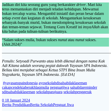
Jadikan diri kita seorang guru yang berkarakter
driver
. Mari kita
terus memantaskan diri menjadi teladan kehidupan. Mewarnai
bukan tercalup warna. Mengambil inisiatif dan peran besar dalam
setiap
event
dan kegiatan di sekolah. Mengantarkan kesuksesan
sebanyak-banyak murid, bukan mendompleng kesuksesan sekolah
dan teman-teman sejawat. Tentang Guru Kreatif ini
insyaAllah
akan
kita bahas pada tulisan-tulisan berikutnya.
“Salam sukses mulia, bukan sukses
nunut
atau
nunut
sukses.
(Akit.2024)”
———————————————————————————
Penulis: Setyoadi Purwanto atau lebih dikenal dengan nama Kak
Adi Kitana adalah seorang pegiat dakwah Yayasan SPA Indonesia.
Beliau kini menjabat sebagai Ketua STPI Bina Insan Mulia
Yogyakarta, Yayasan SPA Indonesia. [Ed:DA]
#yayasanspaindonesia
ayosekolahdisalsabilaklaseman
cakapcendekiaberakhlaqmulia
penguatjiwa
salsabilareminder
sditsalsabilaklaseman
sekolahparajuara
sekolahpenggerak
0
18 Januari 2024
Berita Pendidikan
Berita Sekolah
Penguat Jiwa