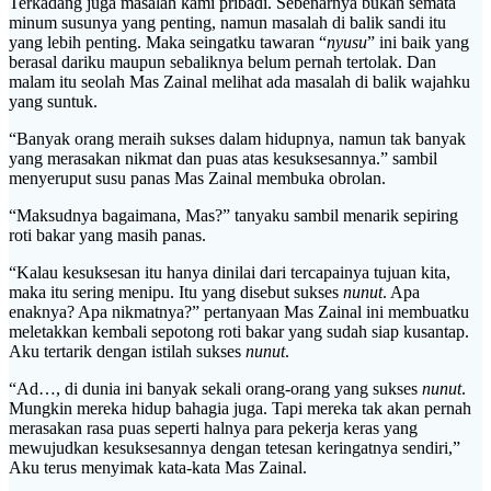
Terkadang juga masalah kami pribadi. Sebenarnya bukan semata
minum susunya yang penting, namun masalah di balik sandi itu
yang lebih penting. Maka seingatku tawaran “
nyusu
” ini baik yang
berasal dariku maupun sebaliknya belum pernah tertolak. Dan
malam itu seolah Mas Zainal melihat ada masalah di balik wajahku
yang suntuk.
“Banyak orang meraih sukses dalam hidupnya, namun tak banyak
yang merasakan nikmat dan puas atas kesuksesannya.” sambil
menyeruput susu panas Mas Zainal membuka obrolan.
“Maksudnya bagaimana, Mas?” tanyaku sambil menarik sepiring
roti bakar yang masih panas.
“Kalau kesuksesan itu hanya dinilai dari tercapainya tujuan kita,
maka itu sering menipu. Itu yang disebut sukses
nunut
. Apa
enaknya? Apa nikmatnya?” pertanyaan Mas Zainal ini membuatku
meletakkan kembali sepotong roti bakar yang sudah siap kusantap.
Aku tertarik dengan istilah sukses
nunut
.
“Ad…, di dunia ini banyak sekali orang-orang yang sukses
nunut
.
Mungkin mereka hidup bahagia juga. Tapi mereka tak akan pernah
merasakan rasa puas seperti halnya para pekerja keras yang
mewujudkan kesuksesannya dengan tetesan keringatnya sendiri,”
Aku terus menyimak kata-kata Mas Zainal.