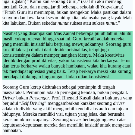
ugal-ugalan) “Kamu kan seorang Guru,” (saat itu aku memang
menjadi Guru dan mengajar di beberapa sekolah di Yogyakarta)
“Fitrah Guru itu memimpin, bukan mengekor. Maka pastikan dalam
senyum dan tawa kesuksesan hidup kita, ada usaha yang layak telah
kita lakukan. Bukan sekedar
nunut
sukses atau sukses
nunut
.”
Nasihat yang disampaikan Mas Zainal beberapa puluh tahun lalu itu
masih cukup relevan hingga saat ini. Guru kreatif adalah mereka
yang memiliki inisiatif lalu berjuang mewujudkannya. Seorang guru
kreatif tak saja dinilai dari ide-ide orisinalitas, tetapi juga
konsistensinya dalam memperjuangkan idenya. Maka kreativitas
identik dengan produktivitas, yakni konsistensi kita berkarya. Terus
dan terus berkarya walau banyak hambatan, walau kita kurang atau
tak mendapat apresiasi yang baik. Tetap berkarya meski kita kurang
mendapat dukungan lingkungan. Itulah ujian konsistensi.
Seorang Guru kerap dicitrakan sebagai pemimpin di tengah
masyarakat. Pemimpin adalah pemegang kendali, bukan pengikut.
Driver
bukan
Passenger
. Prof. Rhenald Kasali dalam bukunya yang
berjudul “
Self Driving
” menggambarkan karakter seorang
driver
adalah individu yang aktif mengambil kendali atas arah dan tujuan
hidupnya. Mereka memiliki visi, tujuan yang jelas, dan berusaha
keras untuk mencapainya. Seorang
driver
bertanggungjawab atas
keputusan-keputusan mereka dan memiliki inisiatif untuk mengatasi
hambatan.