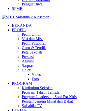
Penguat Jiwa
SPMB
BERANDA
PROFIL
Profil Umum
Visi dan Misi
Profil Pimpinan
Guru & Tendik
Peta Sekolah
Prestasi
Alumni
Sarpras
Galeri
Video
Foto
PROGRAM
Kurikulum Sekolah
Program Tahsin Tahfidz
Program Leadership Soul For Kids
Pengembangan Minat dan Bakat
Salsabila TV
BERITA