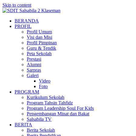
Skip to content
BERANDA
PROFIL
Profil Umum
Visi dan Misi
Profil Pimpinan
Guru & Tendik
Peta Sekolah
Prestasi
Alumni
Sarpras
Galeri
Video
Foto
PROGRAM
Kurikulum Sekolah
Program Tahsin Tahfidz
Program Leadership Soul For Kids
Pengembangan Minat dan Bakat
Salsabila TV
BERITA
Berita Sekolah
Berita Pendidikan